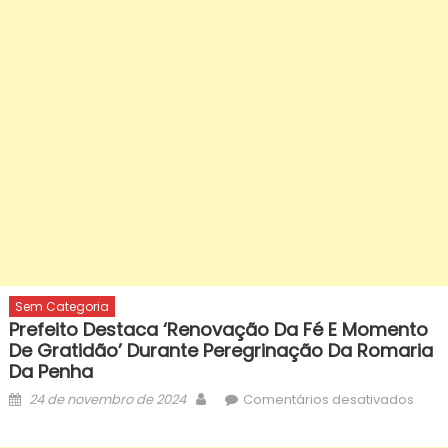
Sem Categoria
Prefeito Destaca ‘renovação Da Fé E Momento
De Gratidão’ Durante Peregrinação Da Romaria
Da Penha
Posted
Author
em
24 de novembro de 2024
Comentários desativados
on
Prefe
dest