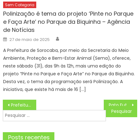
Sem Categoria
Polinização é tema do projeto ‘Pinte no Parque
e Faça Arte’ no Parque da Biquinha – Agência
de Notícias
Author
Posted
27 de maio de 2025
on
A Prefeitura de Sorocaba, por meio da Secretaria do Meio
Ambiente, Proteção e Bem-Estar Animal (Sema), oferece,
neste sábado (31), das 9h às 12h, mais uma edição do
projeto “Pinte no Parque e Faça Arte” no Parque da Biquinha.
Desta vez, o tema da programação será Polinização. A
iniciativa, que existe há mais de 16 […]
Navegação
Prefeitura apresenta as novidades para o Rio Réveillon 2025 – Prefeitura da Cidade do Rio de Janeiro
Pato Futsal x Jaraguá Horário, Escalações, Palpites e Onde Assistir ao Jogo da LNF LIGA NACIONAL DE FUTSAL
de
Pesquisar
Post
por:
Posts recentes