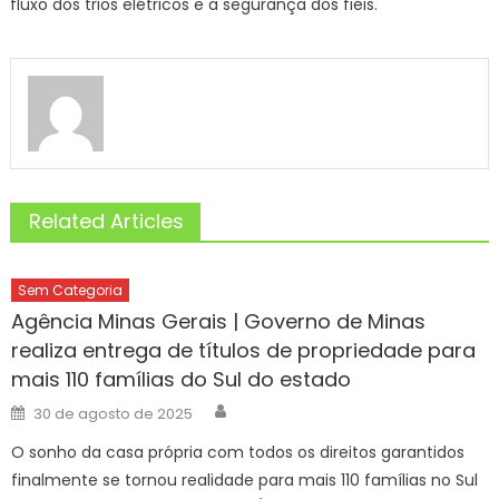
fluxo dos trios elétricos e a segurança dos fiéis.
Related Articles
Sem Categoria
Agência Minas Gerais | Governo de Minas
realiza entrega de títulos de propriedade para
mais 110 famílias do Sul do estado
Author
Posted
30 de agosto de 2025
on
O sonho da casa própria com todos os direitos garantidos
finalmente se tornou realidade para mais 110 famílias no Sul