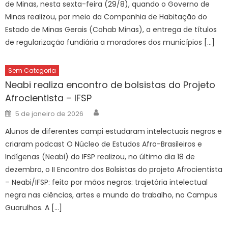
de Minas, nesta sexta-feira (29/8), quando o Governo de
Minas realizou, por meio da Companhia de Habitação do
Estado de Minas Gerais (Cohab Minas), a entrega de títulos
de regularização fundiária a moradores dos municípios […]
Sem Categoria
Neabi realiza encontro de bolsistas do Projeto
Afrocientista – IFSP
Author
Posted
5 de janeiro de 2026
on
Alunos de diferentes campi estudaram intelectuais negros e
criaram podcast O Núcleo de Estudos Afro-Brasileiros e
Indígenas (Neabi) do IFSP realizou, no último dia 18 de
dezembro, o II Encontro dos Bolsistas do projeto Afrocientista
– Neabi/IFSP: feito por mãos negras: trajetória intelectual
negra nas ciências, artes e mundo do trabalho, no Campus
Guarulhos. A […]