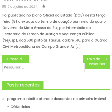
Author
Posted
9 de julho de 2024
on
Foi publicado no Diário Oficial do Estado (DOE) desta terça-
feira (9) o extrato do termo de doação por meio do qual o
Governo de Mato Grosso do Sul, por intermédio da
Secretaria de Estado de Justiça e Segurança Pública
(Sejusp), doa 500 pistolas Taurus, calibre .40, para a Guarda
Civil Metropolitana de Campo Grande. As […]
Navegação
Posto de Atendimento ao Trabalhador (PAT) de Guaratinguetá divulga as vagas de emprego nesta Sexta-feira (22)
taxa de desocupação em MS cai para 3,4% no trimestre de julho a setembro – Agência de Noticias do Governo de Mato Grosso do Sul
de
Pesquisar
Post
por:
Posts recentes
programa inédito oferece descontos no primeiro imóvel
– CGNotícias