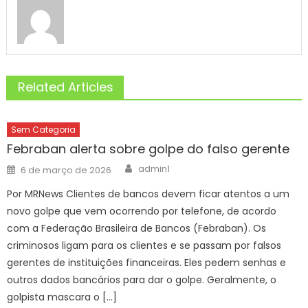
Related Articles
Sem Categoria
Febraban alerta sobre golpe do falso gerente
Author
Posted
admin1
6 de março de 2026
on
Por MRNews Clientes de bancos devem ficar atentos a um
novo golpe que vem ocorrendo por telefone, de acordo
com a Federação Brasileira de Bancos (Febraban). Os
criminosos ligam para os clientes e se passam por falsos
gerentes de instituições financeiras. Eles pedem senhas e
outros dados bancários para dar o golpe. Geralmente, o
golpista mascara o […]