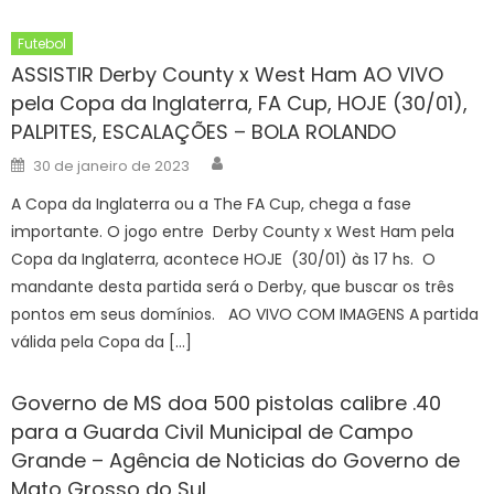
Futebol
ASSISTIR Derby County x West Ham AO VIVO
pela Copa da Inglaterra, FA Cup, HOJE (30/01),
PALPITES, ESCALAÇÕES – BOLA ROLANDO
Author
Posted
30 de janeiro de 2023
on
A Copa da Inglaterra ou a The FA Cup, chega a fase
importante. O jogo entre Derby County x West Ham pela
Copa da Inglaterra, acontece HOJE (30/01) às 17 hs. O
mandante desta partida será o Derby, que buscar os três
pontos em seus domínios. AO VIVO COM IMAGENS A partida
válida pela Copa da […]
Governo de MS doa 500 pistolas calibre .40
para a Guarda Civil Municipal de Campo
Grande – Agência de Noticias do Governo de
Mato Grosso do Sul