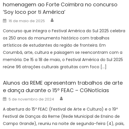
homenagem ao Forte Coimbra no concurso
‘Soy loco por ti América’
Author
Posted
16 de maio de 2025
on
Concurso que integra o Festival América do Sul 2025 celebra
os 250 anos do monumento histórico com trabalhos
artísticos de estudantes da região de fronteira. Em
Corumbá, arte, cultura e paisagem se reencontram com a
memória. De 15 a 18 de maio, o Festival América do Sul 2025
reúne 96 atrações culturais gratuitas com foco […]
Alunos da REME apresentam trabalhos de arte
e dança durante o 15º FEAC – CGNotícias
Author
Posted
5 de novembro de 2024
on
A abertura do 15º FEAC (Festival de Arte e Cultura) e o 19º
Festival de Danças da Reme (Rede Municipal de Ensino de
Campo Grande), reuniu na noite de segunda-feira (4), pais,