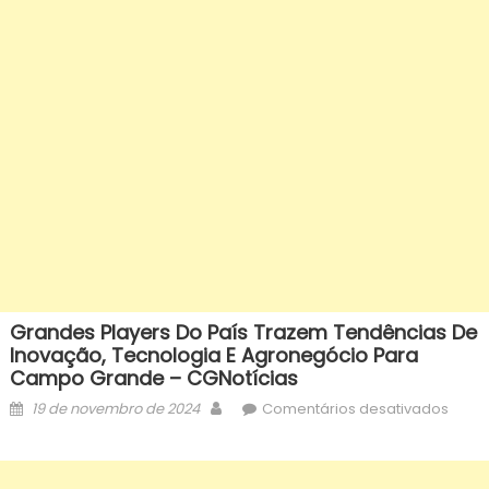
Grandes Players Do País Trazem Tendências De
Inovação, Tecnologia E Agronegócio Para
Campo Grande – CGNotícias
Posted
Author
em
19 de novembro de 2024
Comentários desativados
on
Gran
playe
do