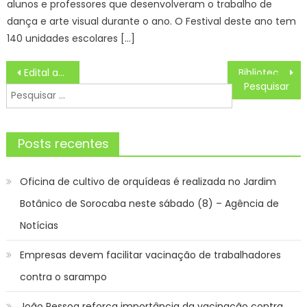
alunos e professores que desenvolveram o trabalho de
dança e arte visual durante o ano. O Festival deste ano tem
140 unidades escolares […]
Navegação
Edital aberto para publicação sobre experiências do Pibid e Residência Pedagógica – IFSP
Biblioteca Cassiano Ricardo recebe peça teatral sobre Alzheimer
de
Pesquisar
Post
por:
Posts recentes
Oficina de cultivo de orquídeas é realizada no Jardim
Botânico de Sorocaba neste sábado (8) – Agência de
Notícias
Empresas devem facilitar vacinação de trabalhadores
contra o sarampo
João Pessoa reforça importância da vacinação contra