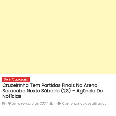
Sem Categoria
Cruzeirinho Tem Partidas Finais Na Arena
Sorocaba Neste Sábado (23) – Agência De
Notícias
Posted
Author
em
19 de novembro de 2024
Comentários desativados
on
Cruze
tem