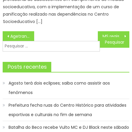
socioeducativa, com a implementação de um curso de
panificação realizado nas dependências no Centro
Socioeducativo […]
Navegação
Agetran informa plano de operação especial do transporte coletivo para o feriado nesta quarta-feira – CGNotícias
MS registra 16.012 casos confirmados de dengue – Agência de Noticias do Governo de Mato Grosso do Sul
de
Pesquisar
Post
por:
Posts recentes
Agosto terá dois eclipses; saiba como assistir aos
fenômenos
Prefeitura fecha ruas do Centro Histórico para atividades
esportivas e culturais no fim de semana
Batalha do Beco recebe Vulto MC e DJ Black neste sábado