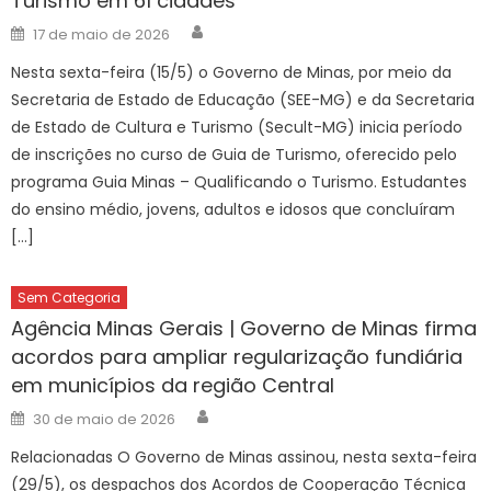
Turismo em 61 cidades
Author
Posted
17 de maio de 2026
on
Nesta sexta-feira (15/5) o Governo de Minas, por meio da
Secretaria de Estado de Educação (SEE-MG) e da Secretaria
de Estado de Cultura e Turismo (Secult-MG) inicia período
de inscrições no curso de Guia de Turismo, oferecido pelo
programa Guia Minas – Qualificando o Turismo. Estudantes
do ensino médio, jovens, adultos e idosos que concluíram
[…]
Sem Categoria
Agência Minas Gerais | Governo de Minas firma
acordos para ampliar regularização fundiária
em municípios da região Central
Author
Posted
30 de maio de 2026
on
Relacionadas O Governo de Minas assinou, nesta sexta-feira
(29/5), os despachos dos Acordos de Cooperação Técnica