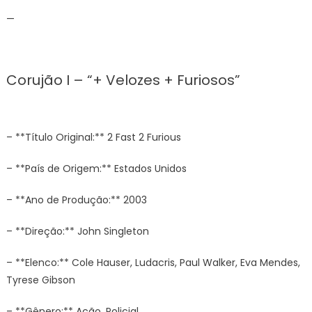
—
Corujão I – “+ Velozes + Furiosos”
– **Título Original:** 2 Fast 2 Furious
– **País de Origem:** Estados Unidos
– **Ano de Produção:** 2003
– **Direção:** John Singleton
– **Elenco:** Cole Hauser, Ludacris, Paul Walker, Eva Mendes,
Tyrese Gibson
– **Gênero:** Ação, Policial