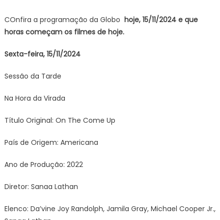
Tarde
COnfira a programação da Globo
hoje, 15/11/
2024 e que
exibe
horas começam os filmes de hoje.
Hoje
Sexta
Sexta-feira, 15/11/2024
(15/11)
na
Sessão da Tarde
Globo
–
Na Hora da Virada
Na
Hora
Título Original: On The Come Up
da
Virada
País de Origem: Americana
Ano de Produção: 2022
Diretor: Sanaa Lathan
Elenco: Da’vine Joy Randolph, Jamila Gray, Michael Cooper Jr.,