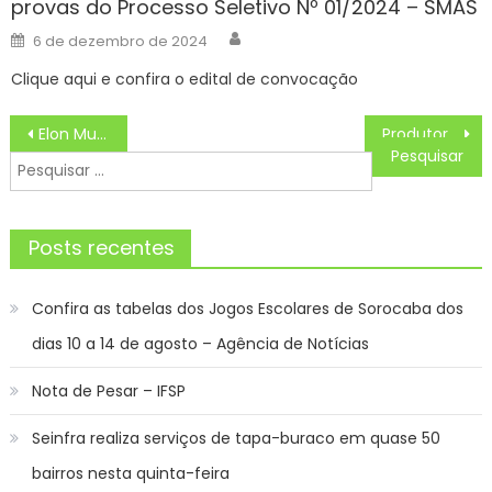
provas do Processo Seletivo Nº 01/2024 – SMAS
Author
Posted
6 de dezembro de 2024
on
Clique aqui e confira o edital de convocação
Navegação
Elon Musk responde com ironia às críticas de Janja no G20
Produtores de ovinos e caprinos terão prazo de um ano para regularizar rebanhos junto a Iagro sem multas
de
Pesquisar
Post
por:
Posts recentes
Confira as tabelas dos Jogos Escolares de Sorocaba dos
dias 10 a 14 de agosto – Agência de Notícias
Nota de Pesar – IFSP
Seinfra realiza serviços de tapa-buraco em quase 50
bairros nesta quinta-feira