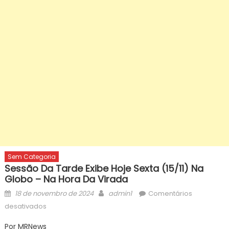
Sem Categoria
Sessão Da Tarde Exibe Hoje Sexta (15/11) Na
Globo – Na Hora Da Virada
Posted
Author
18 de novembro de 2024
admin1
Comentários
on
em
desativados
Sessão
Por MRNews
da