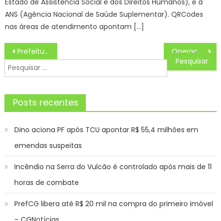
Estado de Assistência Social e dos Direitos Humanos), e a
ANS (Agência Nacional de Saúde Suplementar). QRCodes
nas áreas de atendimento apontam […]
Navegação
Prefeitura debate letramento étnico-racial dentro da programação do Dia da Consciência Negra
Operação São José Unida captura procurados pela Justiça
de
Pesquisar
Post
por:
Posts recentes
Dino aciona PF após TCU apontar R$ 55,4 milhões em
emendas suspeitas
Incêndio na Serra do Vulcão é controlado após mais de 11
horas de combate
PrefCG libera até R$ 20 mil na compra do primeiro imóvel
– CGNotícias