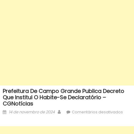
Prefeitura De Campo Grande Publica Decreto
Que Institui O Habite-Se Declaratório –
CGNotícias
Posted
Author
em
14 de novembro de 2024
Comentários desativados
on
Prefe
de
Cam