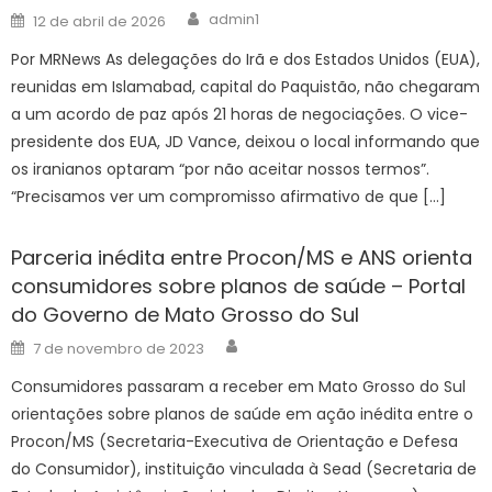
Author
Posted
admin1
12 de abril de 2026
on
Por MRNews As delegações do Irã e dos Estados Unidos (EUA),
reunidas em Islamabad, capital do Paquistão, não chegaram
a um acordo de paz após 21 horas de negociações. O vice-
presidente dos EUA, JD Vance, deixou o local informando que
os iranianos optaram “por não aceitar nossos termos”.
“Precisamos ver um compromisso afirmativo de que […]
Parceria inédita entre Procon/MS e ANS orienta
consumidores sobre planos de saúde – Portal
do Governo de Mato Grosso do Sul
Author
Posted
7 de novembro de 2023
on
Consumidores passaram a receber em Mato Grosso do Sul
orientações sobre planos de saúde em ação inédita entre o
Procon/MS (Secretaria-Executiva de Orientação e Defesa
do Consumidor), instituição vinculada à Sead (Secretaria de