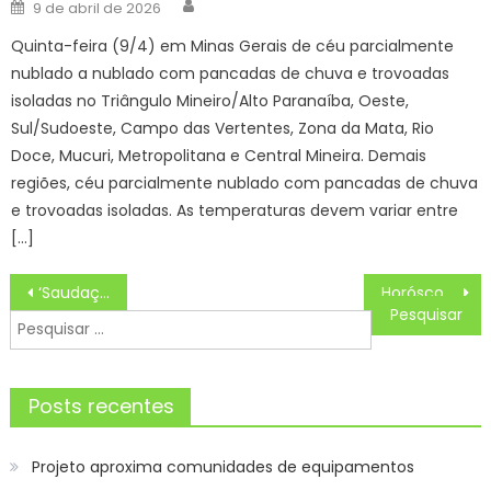
Author
Posted
9 de abril de 2026
on
Quinta-feira (9/4) em Minas Gerais de céu parcialmente
nublado a nublado com pancadas de chuva e trovoadas
isoladas no Triângulo Mineiro/Alto Paranaíba, Oeste,
Sul/Sudoeste, Campo das Vertentes, Zona da Mata, Rio
Doce, Mucuri, Metropolitana e Central Mineira. Demais
regiões, céu parcialmente nublado com pancadas de chuva
e trovoadas isoladas. As temperaturas devem variar entre
[…]
Navegação
‘Saudações, Rita Lee Jones’ homenageia a Rainha do Rock
Horóscopo do Dia de Hoje Previsões dos astros para seu signo, Quinta (14/11/2024)
de
Pesquisar
Post
por:
Posts recentes
Projeto aproxima comunidades de equipamentos