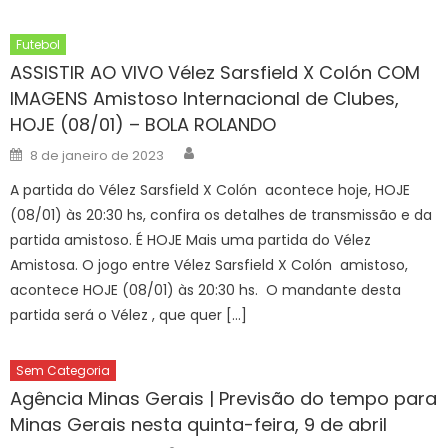
Futebol
ASSISTIR AO VIVO Vélez Sarsfield X Colón COM
IMAGENS Amistoso Internacional de Clubes,
HOJE (08/01) – BOLA ROLANDO
Author
Posted
8 de janeiro de 2023
on
A partida do Vélez Sarsfield X Colón acontece hoje, HOJE
(08/01) às 20:30 hs, confira os detalhes de transmissão e da
partida amistoso. É HOJE Mais uma partida do Vélez
Amistosa. O jogo entre Vélez Sarsfield X Colón amistoso,
acontece HOJE (08/01) às 20:30 hs. O mandante desta
partida será o Vélez , que quer […]
Sem Categoria
Agência Minas Gerais | Previsão do tempo para
Minas Gerais nesta quinta-feira, 9 de abril