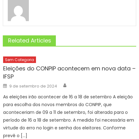
Related Articles
Sem Categoria
Eleições do CONPIP acontecem em nova data –
IFSP
Author
Posted
9 de setembro de 2024
on
As eleições irão acontecer de 16 a 18 de setembro A eleição
para escolha dos novos membros do CONPIP, que
aconteceriam de 09 a 11 de setembro, foi alterada para o
período de 16 a 18 de setembro. A medida foi necessária em
virtude do erro no login e senha dos eleitores. Conforme
prevê o […]