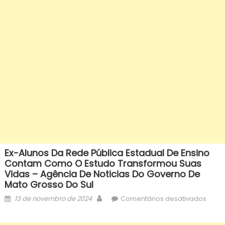
Ex-Alunos Da Rede Pública Estadual De Ensino
Contam Como O Estudo Transformou Suas
Vidas – Agência De Noticias Do Governo De
Mato Grosso Do Sul
Posted
Author
em
13 de novembro de 2024
Comentários desativados
on
Ex-
aluno