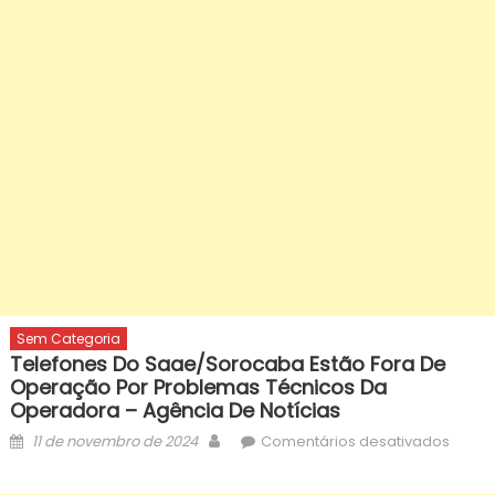
Sem Categoria
Telefones Do Saae/Sorocaba Estão Fora De
Operação Por Problemas Técnicos Da
Operadora – Agência De Notícias
Posted
Author
em
11 de novembro de 2024
Comentários desativados
on
Telef
do