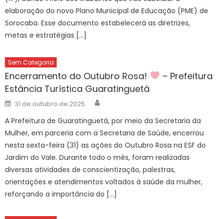
elaboração do novo Plano Municipal de Educação (PME) de
Sorocaba. Esse documento estabelecerá as diretrizes,
metas e estratégias […]
Sem Categoria
Encerramento do Outubro Rosa!
– Prefeitura
Estância Turística Guaratinguetá
Author
Posted
31 de outubro de 2025
on
A Prefeitura de Guaratinguetá, por meio da Secretaria da
Mulher, em parceria com a Secretaria de Saúde, encerrou
nesta sexta-feira (31) as ações do Outubro Rosa na ESF do
Jardim do Vale. Durante todo o mês, foram realizadas
diversas atividades de conscientização, palestras,
orientações e atendimentos voltados à saúde da mulher,
reforçando a importância do […]