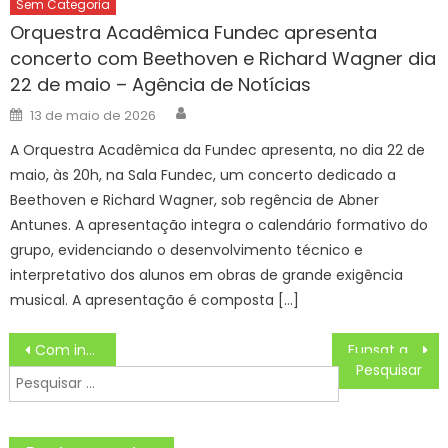
Sem Categoria
Orquestra Acadêmica Fundec apresenta
concerto com Beethoven e Richard Wagner dia
22 de maio – Agência de Notícias
Author
Posted
13 de maio de 2026
on
A Orquestra Acadêmica da Fundec apresenta, no dia 22 de
maio, às 20h, na Sala Fundec, um concerto dedicado a
Beethoven e Richard Wagner, sob regência de Abner
Antunes. A apresentação integra o calendário formativo do
grupo, evidenciando o desenvolvimento técnico e
interpretativo dos alunos em obras de grande exigência
musical. A apresentação é composta […]
Navegação
Com inclusão de surdos e equidade de gênero, mudanças são feitas na lei da Bolsa Atleta e Técnico
Funsat anuncia 2.142 vagas de emprego em 201 profissões diferentes nesta segunda-feira (11) – CGNotícias
de
Pesquisar
Post
por: