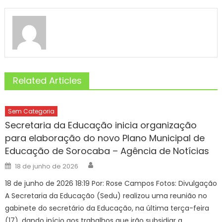
Related Articles
Sem Categoria
Secretaria da Educação inicia organização
para elaboração do novo Plano Municipal de
Educação de Sorocaba – Agência de Notícias
Author
Posted
18 de junho de 2026
on
18 de junho de 2026 18:19 Por: Rose Campos Fotos: Divulgação
A Secretaria da Educação (Sedu) realizou uma reunião no
gabinete do secretário da Educação, na última terça-feira
(17), dando início aos trabalhos que irão subsidiar a