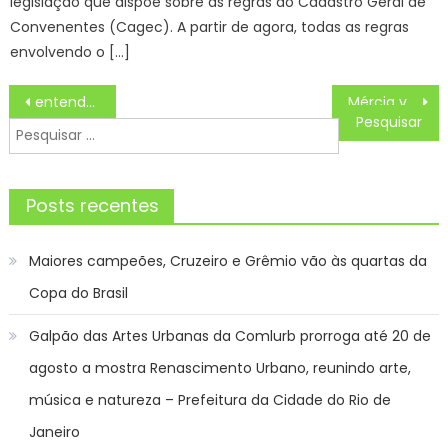
legislação que dispõe sobre as regras do Cadastro Geral de
Convenentes (Cagec). A partir de agora, todas as regras
envolvendo o […]
Navegação
entenda cinco pontos da proposta de desvincular receita da Educação
Mércia visita Mavi na cadeia depois do video vazar e comemora
de
Pesquisar
Post
por:
Posts recentes
Maiores campeões, Cruzeiro e Grêmio vão às quartas da
Copa do Brasil
Galpão das Artes Urbanas da Comlurb prorroga até 20 de
agosto a mostra Renascimento Urbano, reunindo arte,
música e natureza – Prefeitura da Cidade do Rio de
Janeiro