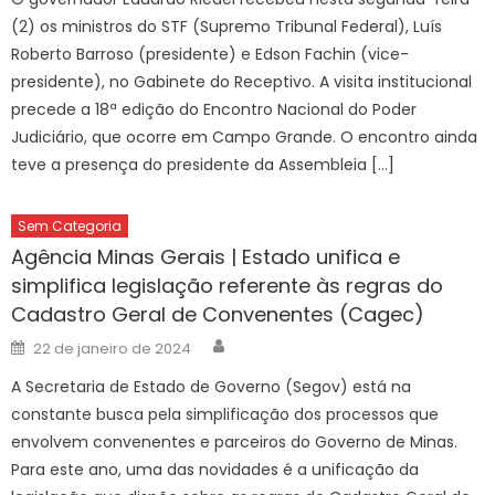
(2) os ministros do STF (Supremo Tribunal Federal), Luís
Roberto Barroso (presidente) e Edson Fachin (vice-
presidente), no Gabinete do Receptivo. A visita institucional
precede a 18ª edição do Encontro Nacional do Poder
Judiciário, que ocorre em Campo Grande. O encontro ainda
teve a presença do presidente da Assembleia […]
Sem Categoria
Agência Minas Gerais | Estado unifica e
simplifica legislação referente às regras do
Cadastro Geral de Convenentes (Cagec)
Author
Posted
22 de janeiro de 2024
on
A Secretaria de Estado de Governo (Segov) está na
constante busca pela simplificação dos processos que
envolvem convenentes e parceiros do Governo de Minas.
Para este ano, uma das novidades é a unificação da