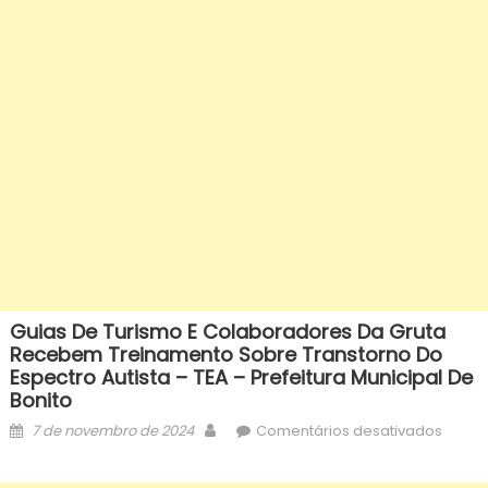
Guias De Turismo E Colaboradores Da Gruta
Recebem Treinamento Sobre Transtorno Do
Espectro Autista – TEA – Prefeitura Municipal De
Bonito
Posted
Author
em
7 de novembro de 2024
Comentários desativados
on
Guias
de