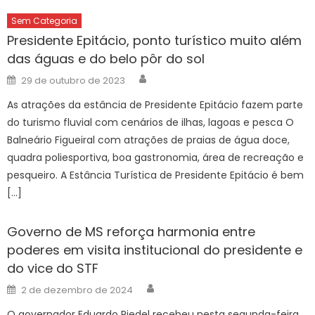
Sem Categoria
Presidente Epitácio, ponto turístico muito além
das águas e do belo pôr do sol
Author
Posted
29 de outubro de 2023
on
As atrações da estância de Presidente Epitácio fazem parte
do turismo fluvial com cenários de ilhas, lagoas e pesca O
Balneário Figueiral com atrações de praias de água doce,
quadra poliesportiva, boa gastronomia, área de recreação e
pesqueiro. A Estância Turística de Presidente Epitácio é bem
[…]
Governo de MS reforça harmonia entre
poderes em visita institucional do presidente e
do vice do STF
Author
Posted
2 de dezembro de 2024
on
O governador Eduardo Riedel recebeu nesta segunda-feira