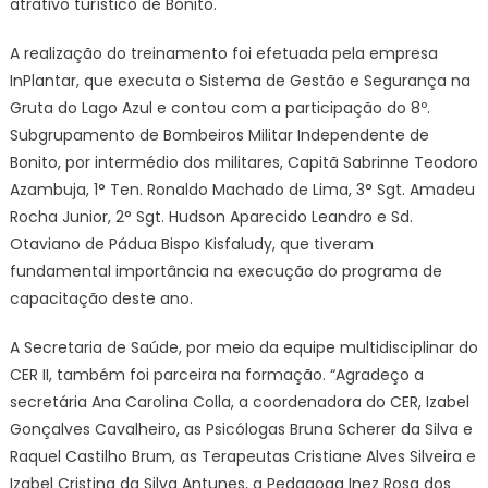
atrativo turístico de Bonito.
A realização do treinamento foi efetuada pela empresa
InPlantar, que executa o Sistema de Gestão e Segurança na
Gruta do Lago Azul e contou com a participação do 8º.
Subgrupamento de Bombeiros Militar Independente de
Bonito, por intermédio dos militares, Capitã Sabrinne Teodoro
Azambuja, 1° Ten. Ronaldo Machado de Lima, 3° Sgt. Amadeu
Rocha Junior, 2° Sgt. Hudson Aparecido Leandro e Sd.
Otaviano de Pádua Bispo Kisfaludy, que tiveram
fundamental importância na execução do programa de
capacitação deste ano.
A Secretaria de Saúde, por meio da equipe multidisciplinar do
CER II, também foi parceira na formação. “Agradeço a
secretária Ana Carolina Colla, a coordenadora do CER, Izabel
Gonçalves Cavalheiro, as Psicólogas Bruna Scherer da Silva e
Raquel Castilho Brum, as Terapeutas Cristiane Alves Silveira e
Izabel Cristina da Silva Antunes, a Pedagoga Inez Rosa dos