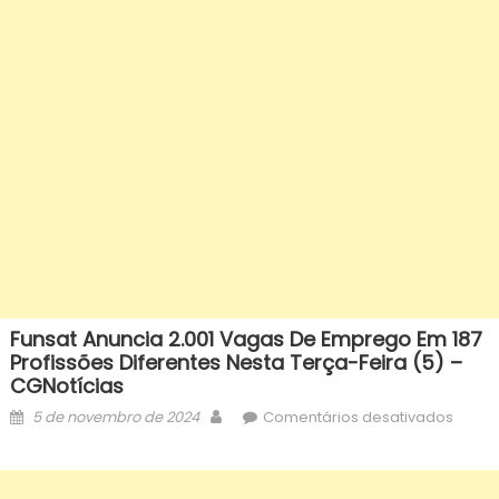
Funsat Anuncia 2.001 Vagas De Emprego Em 187
Profissões Diferentes Nesta Terça-Feira (5) –
CGNotícias
Posted
Author
em
5 de novembro de 2024
Comentários desativados
on
Funsat
anunc
2.001 