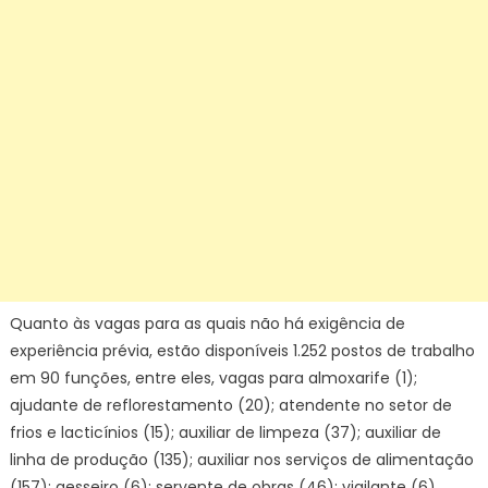
Quanto às vagas para as quais não há exigência de
experiência prévia, estão disponíveis 1.252 postos de trabalho
em 90 funções, entre eles, vagas para almoxarife (1);
ajudante de reflorestamento (20); atendente no setor de
frios e lacticínios (15); auxiliar de limpeza (37); auxiliar de
linha de produção (135); auxiliar nos serviços de alimentação
(157); gesseiro (6); servente de obras (46); vigilante (6).