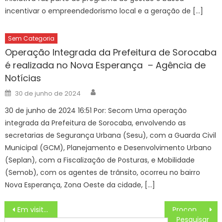
incentivar o empreendedorismo local e a geração de […]
Sem Categoria
Operação Integrada da Prefeitura de Sorocaba
é realizada no Nova Esperança – Agência de
Notícias
Author
Posted
30 de junho de 2024
on
30 de junho de 2024 16:51 Por: Secom Uma operação
integrada da Prefeitura de Sorocaba, envolvendo as
secretarias de Segurança Urbana (Sesu), com a Guarda Civil
Municipal (GCM), Planejamento e Desenvolvimento Urbano
(Seplan), com a Fiscalização de Posturas, e Mobilidade
(Semob), com os agentes de trânsito, ocorreu no bairro
Nova Esperança, Zona Oeste da cidade, […]
Navegação
Em visita às obras do novo prédio da CMJP, Cícero Lucena destaca ações para fortalecer o Centro Histórico
Procon orienta consumidores sobre empresa de turismo