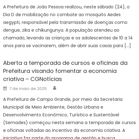
A Prefeitura de João Pessoa realizou, neste sábado (24), o
Dia D de mobilização no combate ao mosquito Aedes
aegypti, responsável pela transmissão de doenças como
dengue, zika e chikungunya. A população atendeu ao
chamado, levando as crianças e os adolescentes de 10 a 14
anos para se vacinarem, além de abrir suas casas para […]
Aberta a temporada de cursos e oficinas da
Prefeitura visando fomentar a economia
criativa – CGNotícias
Author
Posted
7 de maio de 2025
on
A Prefeitura de Campo Grande, por meio da Secretaria
Municipal de Meio Ambiente, Gestão Urbana e
Desenvolvimento Econômico, Turístico e Sustentável
(Semades) começou nesta semana a temporada de cursos
e oficinas voltadas ao incentivo da economia criativa. A
iniciativa faz parte do programa de gestão e busca