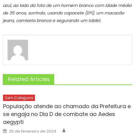
azul, ao lado da foto de um homem branco com idade média
de 35 anos, sorrindo, usando capacete (EPI), um macacão
jeans, camiseta branca e segurando um tablet.
Related Articles
Sem Categoria
População atende ao chamado da Prefeitura e
se engaja no Dia D de combate ao Aedes
aegypti
Author
Posted
25 de fevereiro de 2024
on