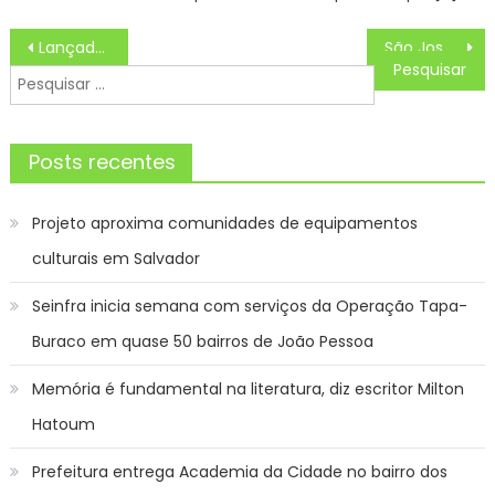
Navegação
Lançado edital de auxílio para participação de discentes no 15º Conict – IFSP
São José é bicampeã dos Jogos Paralímpicos de SP
de
Pesquisar
Post
por:
Posts recentes
Projeto aproxima comunidades de equipamentos
culturais em Salvador
Seinfra inicia semana com serviços da Operação Tapa-
Buraco em quase 50 bairros de João Pessoa
Memória é fundamental na literatura, diz escritor Milton
Hatoum
Prefeitura entrega Academia da Cidade no bairro dos