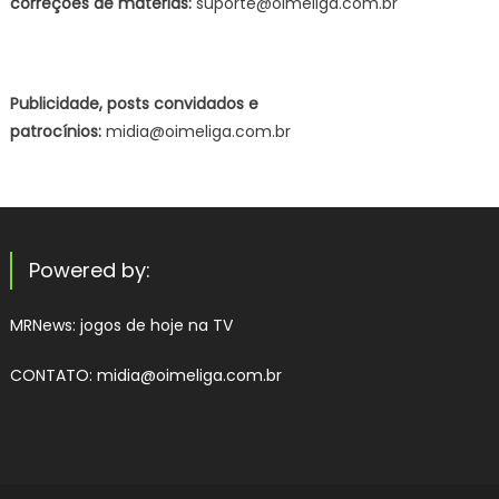
correções de matérias:
suporte@oimeliga.com.br
Publicidade, posts convidados e
patrocínios:
midia@oimeliga.com.br
Powered by:
MRNews:
jogos de hoje na TV
CONTATO: midia@oimeliga.com.br