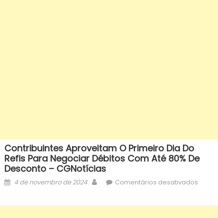
Contribuintes Aproveitam O Primeiro Dia Do
Refis Para Negociar Débitos Com Até 80% De
Desconto – CGNotícias
Posted
Author
em
4 de novembro de 2024
Comentários desativados
on
Contri
aprov
o