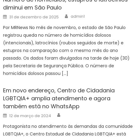
diminui em São Paulo
Author
Posted
admin1
31 de dezembro de 2025
on
Por MRNews No mês de novembro, o estado de São Paulo
registrou queda no número de homicídios dolosos
(intencionais), latrocínios (roubos seguidos de morte) e
estupros na comparação com o mesmo mês do ano
passado. Os dados foram divulgados na tarde de hoje (30)
pela Secretaria de Segurança Pública. O número de
homicídios dolosos passou […]
Em novo endereço, Centro de Cidadania
LGBTQIA+ amplia atendimento e agora
também está no WhatsApp
Author
Posted
12 de março de 2024
on
Protagonista no atendimento às demandas da comunidade
LGBTQIA+, o Centro Estadual de Cidadania LGBTQIA+ está