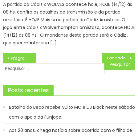
A partida do Cádiz x WOLVES acontece hoje, HOJE (14/12) às
08 hs, confira os detalhes de transmissão e da partida
amistoso. É HOJE Mais uma partida do Cádiz Amistosa. O
jogo entre Cádiz x Wolverhampton amistoso, acontece HOJE
(14/12) às 08 hs. O mandante desta partida será o Cádiz ,
que quer manter sua […]
Navegação
Programa ‘Eu Posso’ abre novas inscrições para 120 empreendedores nesta terça-feira
Lançado edital de auxílio para participação de discentes no 15º Conict – IFSP
de
Pesquisar
Post
por:
Posts recentes
Batalha do Beco recebe Vulto MC e DJ Black neste sábado
com o apoio da Funjope
Aos 20 anos, chega notícia sobre ocorrido com o filho de