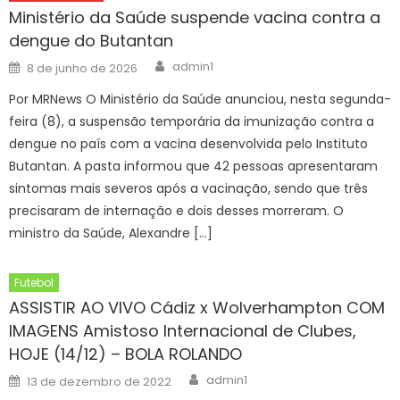
Ministério da Saúde suspende vacina contra a
dengue do Butantan
Author
Posted
admin1
8 de junho de 2026
on
Por MRNews O Ministério da Saúde anunciou, nesta segunda-
feira (8), a suspensão temporária da imunização contra a
dengue no país com a vacina desenvolvida pelo Instituto
Butantan. A pasta informou que 42 pessoas apresentaram
sintomas mais severos após a vacinação, sendo que três
precisaram de internação e dois desses morreram. O
ministro da Saúde, Alexandre […]
Futebol
ASSISTIR AO VIVO Cádiz x Wolverhampton COM
IMAGENS Amistoso Internacional de Clubes,
HOJE (14/12) – BOLA ROLANDO
Author
Posted
admin1
13 de dezembro de 2022
on