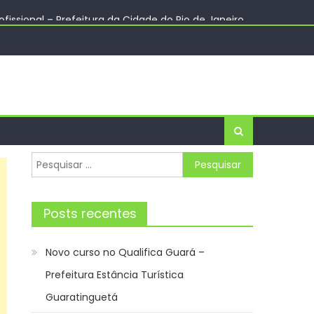
issional – Prefeitura da Cidade do Rio de Janeiro
ncia de Notícias
Pesquisar
por:
Posts recentes
Novo curso no Qualifica Guará –
Prefeitura Estância Turística
Guaratinguetá