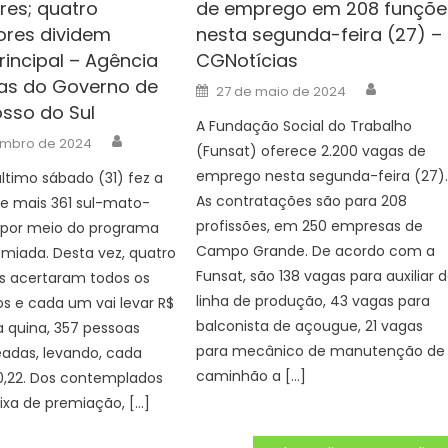
es; quatro
de emprego em 208 funçõe
res dividem
nesta segunda-feira (27) –
rincipal – Agência
CGNotícias
ias do Governo de
Author
Posted
27 de maio de 2024
on
sso do Sul
A Fundação Social do Trabalho
Author
embro de 2024
(Funsat) oferece 2.200 vagas de
emprego nesta segunda-feira (27)
último sábado (31) fez a
As contratações são para 208
de mais 361 sul-mato-
profissões, em 250 empresas de
 por meio do programa
Campo Grande. De acordo com a
miada. Desta vez, quatro
Funsat, são 138 vagas para auxiliar 
s acertaram todos os
linha de produção, 43 vagas para
s e cada um vai levar R$
balconista de açougue, 21 vagas
na quina, 357 pessoas
para mecânico de manutenção de
adas, levando, cada
caminhão a […]
0,22. Dos contemplados
ixa de premiação, […]