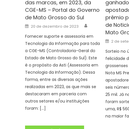
das marcas, em 2023, da
ganhador
CGE-MS – Portal do Governo
apostado
de Mato Grosso do Sul
prêmio p
de Notic
Author
Posted
20 de dezembro de 2023
on
Mato Gro
Fornecer suporte e assessoria em
Posted
2 de set
Tecnologia da Informação para toda
on
a CGE-MS (Controladoria-Geral do
Sorteio no 
Estado de Mato Grosso do Sul). Este
felicidade 
é o propósito da Asti (Assessoria em
grossenses
Tecnologia da Informação). Dessa
Nota MS Pre
forma, entre as diversas ações
apostadore
realizadas em 2023, as que mais se
seis número
destacaram em parceria com
25 mil. Já 
outros setores e/ou instituições
foram sorte
foram: […]
uma, R$ 56
na maior fa