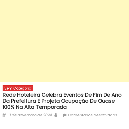
Sem Categoria
Rede Hoteleira Celebra Eventos De Fim De Ano
Da Prefeitura E Projeta Ocupação De Quase
100% Na Alta Temporada
Posted
Author
em
3 de novembro de 2024
Comentários desativados
on
Rede
hotele