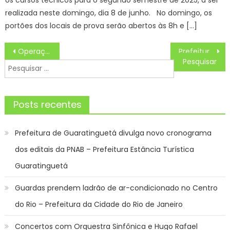
realizada neste domingo, dia 8 de junho. No domingo, os
portões dos locais de prova serão abertos às 8h e […]
Navegação
Operação Finados: Guarda Municipal reforça patrulhamento no entorno de cemitérios da cidade – Prefeitura da Cidade do Rio de Janeiro
Prefeitura abre 264 vagas de estágio de nível médio e superior
de
Pesquisar
Post
por:
Posts recentes
Prefeitura de Guaratinguetá divulga novo cronograma
dos editais da PNAB – Prefeitura Estância Turística
Guaratinguetá
Guardas prendem ladrão de ar-condicionado no Centro
do Rio – Prefeitura da Cidade do Rio de Janeiro
Concertos com Orquestra Sinfônica e Hugo Rafael