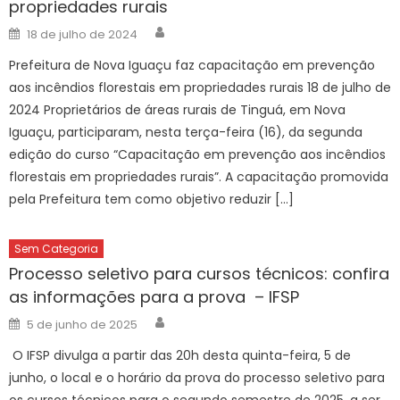
propriedades rurais
Author
Posted
18 de julho de 2024
on
Prefeitura de Nova Iguaçu faz c​apacitação em prevenção
aos incêndios florestais em propriedades rurais 18 de julho de
2024 Proprietários de áreas rurais de Tinguá, em Nova
Iguaçu, participaram, nesta terça-feira (16), da segunda
edição do curso “Capacitação em prevenção aos incêndios
florestais em propriedades rurais”. A capacitação promovida
pela Prefeitura tem como objetivo reduzir […]
Sem Categoria
Processo seletivo para cursos técnicos: confira
as informações para a prova – IFSP
Author
Posted
5 de junho de 2025
on
O IFSP divulga a partir das 20h desta quinta-feira, 5 de
junho, o local e o horário da prova do processo seletivo para
os cursos técnicos para o segundo semestre de 2025, a ser