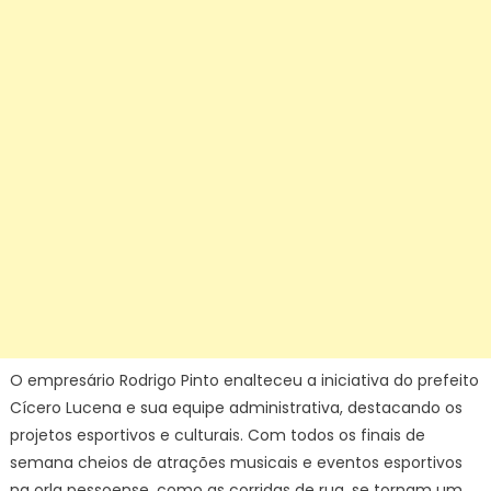
O empresário Rodrigo Pinto enalteceu a iniciativa do prefeito
Cícero Lucena e sua equipe administrativa, destacando os
projetos esportivos e culturais. Com todos os finais de
semana cheios de atrações musicais e eventos esportivos
na orla pessoense, como as corridas de rua, se tornam um