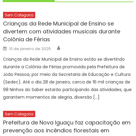
Sem Categoria
Crianças da Rede Municipal de Ensino se
divertem com atividades musicais durante
Colônia de Férias
Author
Posted
10 de janeiro de 2025
on
Crianças da Rede Municipal de Ensino estão se divertindo
durante a Colônia de Férias promovida pela Prefeitura de
João Pessoa, por meio da Secretaria de Educação e Cultura
(Sedec). Até o dia 28 de janeiro, cerca de 16 mil crianças de
98 Ninhos do Saber estarão participando das atividades, que
garantem momentos de alegria, diversão […]
Sem Categoria
Prefeitura de Nova Iguaçu faz c​apacitação em
prevenção aos incêndios florestais em