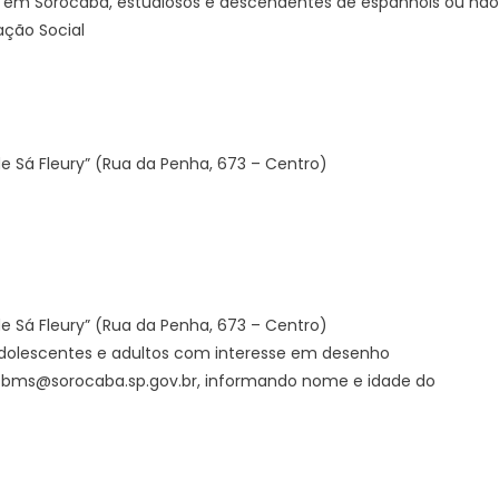
a em Sorocaba, estudiosos e descendentes de espanhóis ou não
ação Social
 de Sá Fleury” (Rua da Penha, 673 – Centro)
 de Sá Fleury” (Rua da Penha, 673 – Centro)
, adolescentes e adultos com interesse em desenho
tos.bms@sorocaba.sp.gov.br, informando nome e idade do