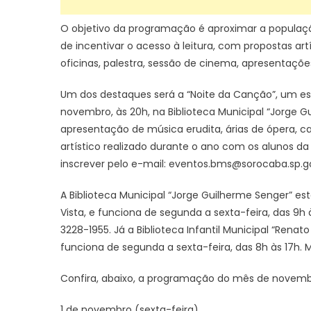
O objetivo da programação é aproximar a população
de incentivar o acesso à leitura, com propostas art
oficinas, palestra, sessão de cinema, apresentações
Um dos destaques será a “Noite da Canção”, um espe
novembro, às 20h, na Biblioteca Municipal “Jorge G
apresentação de música erudita, árias de ópera, c
artístico realizado durante o ano com os alunos da 
inscrever pelo e-mail: eventos.bms@sorocaba.sp.go
A Biblioteca Municipal “Jorge Guilherme Senger” est
Vista, e funciona de segunda a sexta-feira, das 9h 
3228-1955. Já a Biblioteca Infantil Municipal “Renat
funciona de segunda a sexta-feira, das 8h às 17h. M
Confira, abaixo, a programação do mês de novemb
1 de novembro (sexta-feira)