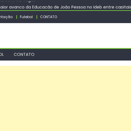
aior avanço da Educação de João Pessoa no Ideb entre capitai
rá ação de vacinação contra a Febre Amarela na região da Rocin
ntação
Futebol
CONTATO
s e restringe cidadania por nascimento
eiros 2026 tem único jogo neste domingo (9) – Agência de Notí
na com 913 vagas
OL
CONTATO