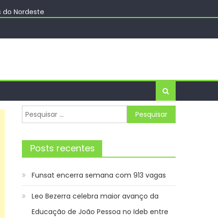
s do Nordeste
ha – Prefeitura Estância Turística Guaratinguetá
cias
Pesquisar
por:
Posts recentes
Funsat encerra semana com 913 vagas
Leo Bezerra celebra maior avanço da
Educação de João Pessoa no Ideb entre