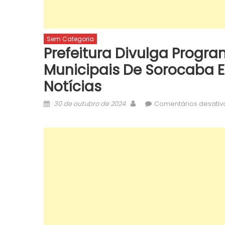
Sem Categoria
Prefeitura Divulga Progr
Municipais De Sorocaba 
Notícias
Posted
Author
30 de outubro de 2024
Comentários desati
on