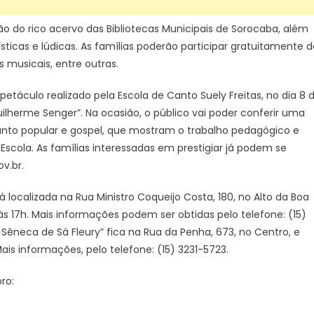
 do rico acervo das Bibliotecas Municipais de Sorocaba, além
ísticas e lúdicas. As famílias poderão participar gratuitamente 
 musicais, entre outras.
táculo realizado pela Escola de Canto Suely Freitas, no dia 8 
uilherme Senger”. Na ocasião, o público vai poder conferir uma
anto popular e gospel, que mostram o trabalho pedagógico e
Escola. As famílias interessadas em prestigiar já podem se
v.br.
á localizada na Rua Ministro Coqueijo Costa, 180, no Alto da Boa
às 17h. Mais informações podem ser obtidas pelo telefone: (15)
o Sêneca de Sá Fleury” fica na Rua da Penha, 673, no Centro, e
ais informações, pelo telefone: (15) 3231-5723.
ro: