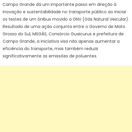
do
Campo Grande dá um importante passo em direção à
Govern
inovação e sustentabilidade no transporte público ao iniciar
de
os testes de um ônibus movido a GNV (Gás Natural Veicular).
Mato
Resultado de uma ação conjunta entre o Governo de Mato
Grosso
Grosso do Sul, MSGÁS, Consórcio Guaicurus e prefeitura de
do
Campo Grande, a iniciativa visa não apenas aumentar a
Sul
eficiência do transporte, mas também reduzir
significativamente as emissões de poluentes.