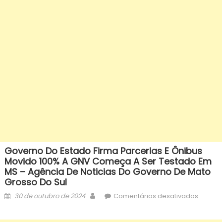
Governo Do Estado Firma Parcerias E Ônibus
Movido 100% A GNV Começa A Ser Testado Em
MS – Agência De Noticias Do Governo De Mato
Grosso Do Sul
Posted
Author
em
30 de outubro de 2024
Comentários desativados
on
Govern
do