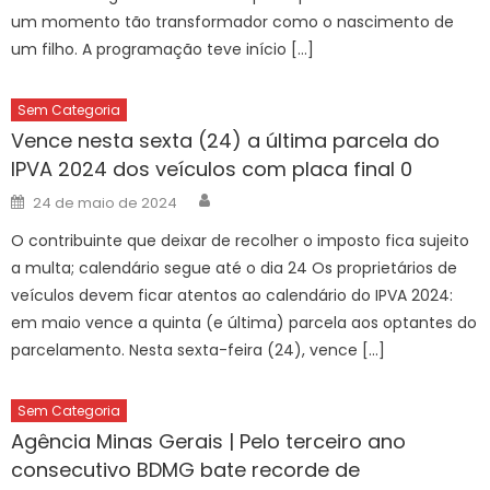
um momento tão transformador como o nascimento de
um filho. A programação teve início […]
Sem Categoria
Vence nesta sexta (24) a última parcela do
IPVA 2024 dos veículos com placa final 0
Author
Posted
24 de maio de 2024
on
O contribuinte que deixar de recolher o imposto fica sujeito
a multa; calendário segue até o dia 24 Os proprietários de
veículos devem ficar atentos ao calendário do IPVA 2024:
em maio vence a quinta (e última) parcela aos optantes do
parcelamento. Nesta sexta-feira (24), vence […]
Sem Categoria
Agência Minas Gerais | Pelo terceiro ano
consecutivo BDMG bate recorde de