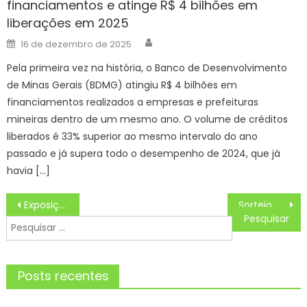
financiamentos e atinge R$ 4 bilhões em
liberações em 2025
Author
Posted
16 de dezembro de 2025
on
Pela primeira vez na história, o Banco de Desenvolvimento
de Minas Gerais (BDMG) atingiu R$ 4 bilhões em
financiamentos realizados a empresas e prefeituras
mineiras dentro de um mesmo ano. O volume de créditos
liberados é 33% superior ao mesmo intervalo do ano
passado e já supera todo o desempenho de 2024, que já
havia […]
Navegação
Exposição na Biblioteca Municipal de Sorocaba homenageia radialista e jornalista Zé Desidério – Agência de Notícias
Sorteio no Sambódromo define ordem de apresentação dos candidatos à Corte Real do Carnaval 2025 – Prefeitura da Cidade do Rio de Janeiro
de
Pesquisar
Post
por:
Posts recentes