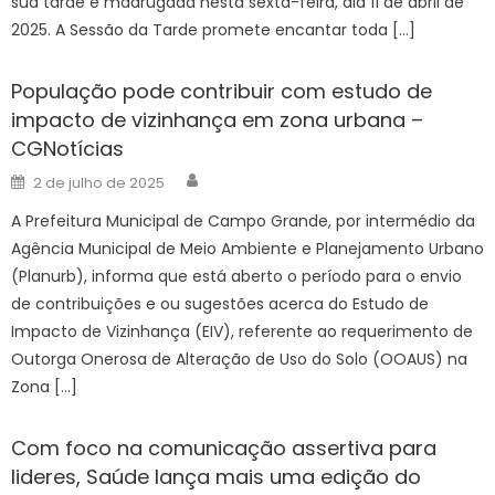
sua tarde e madrugada nesta sexta-feira, dia 11 de abril de
2025. A Sessão da Tarde promete encantar toda […]
População pode contribuir com estudo de
impacto de vizinhança em zona urbana –
CGNotícias
Author
Posted
2 de julho de 2025
on
A Prefeitura Municipal de Campo Grande, por intermédio da
Agência Municipal de Meio Ambiente e Planejamento Urbano
(Planurb), informa que está aberto o período para o envio
de contribuições e ou sugestões acerca do Estudo de
Impacto de Vizinhança (EIV), referente ao requerimento de
Outorga Onerosa de Alteração de Uso do Solo (OOAUS) na
Zona […]
Com foco na comunicação assertiva para
lideres, Saúde lança mais uma edição do