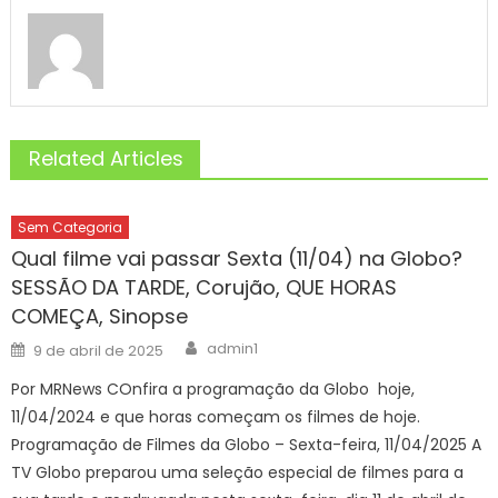
Related Articles
Sem Categoria
Qual filme vai passar Sexta (11/04) na Globo?
SESSÃO DA TARDE, Corujão, QUE HORAS
COMEÇA, Sinopse
Author
Posted
admin1
9 de abril de 2025
on
Por MRNews COnfira a programação da Globo hoje,
11/04/2024 e que horas começam os filmes de hoje.
Programação de Filmes da Globo – Sexta-feira, 11/04/2025 A
TV Globo preparou uma seleção especial de filmes para a