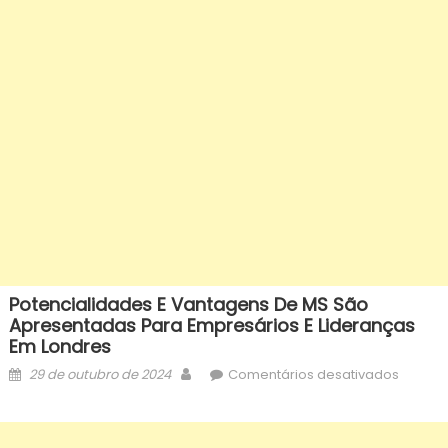
Potencialidades E Vantagens De MS São
Apresentadas Para Empresários E Lideranças
Em Londres
Posted
Author
em
29 de outubro de 2024
Comentários desativados
on
Potenci
e
vantag