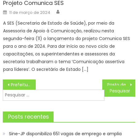
Projeto Comunica SES
Author
Posted
11 de março de 2024
on
A SES (Secretaria de Estado de Saúde), por meio da
Assessoria de Apoio à Comunicação, realizou nesta
segunda-feira (11) o lançamento do projeto Comunica SES
para o ano de 2024. Para dar início ao novo ciclo de
capacitações, os superintendentes e assessores da
secretaria trabalharam o tema ‘Comunicação assertiva
para líderes’. O secretário de Estado […]
Navegação
Prefeitura abre mais de 5 mil vagas em cursos e oficinas nas Naves do Conhecimento – Prefeitura da Cidade do Rio de Janeiro
Posto de Atendimento ao Trabalhador (PAT) de Guaratinguetá divulga as vagas de emprego nesta terça-feira (29)
de
Pesquisar
Post
por:
Posts recentes
Sine-JP disponibiliza 651 vagas de emprego e amplia