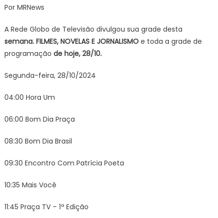
Por MRNews
HORAS
COMEÇA
A Rede Globo de Televisão divulgou sua grade desta
Mania
semana. FILMES, NOVELAS E JORNALISMO
e toda a grade de
de
programação
de hoje, 28/10.
Você
E
Segunda-feira, 28/10/2024
Tela
Quente?
04:00 Hora Um
06:00 Bom Dia Praça
08:30 Bom Dia Brasil
09:30 Encontro Com Patrícia Poeta
10:35 Mais Você
11:45 Praça TV – 1ª Edição