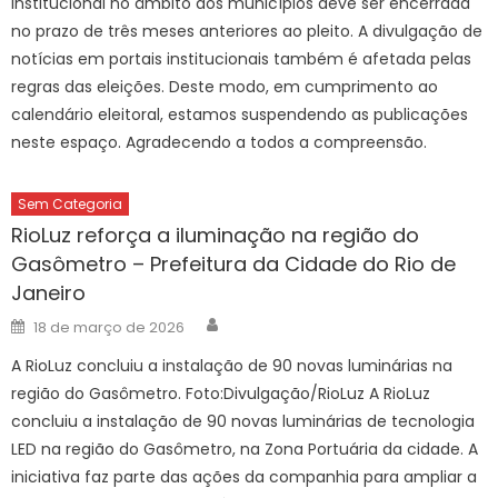
institucional no âmbito dos municípios deve ser encerrada
no prazo de três meses anteriores ao pleito. A divulgação de
notícias em portais institucionais também é afetada pelas
regras das eleições. Deste modo, em cumprimento ao
calendário eleitoral, estamos suspendendo as publicações
neste espaço. Agradecendo a todos a compreensão.
Sem Categoria
RioLuz reforça a iluminação na região do
Gasômetro – Prefeitura da Cidade do Rio de
Janeiro
Author
Posted
18 de março de 2026
on
A RioLuz concluiu a instalação de 90 novas luminárias na
região do Gasômetro. Foto:Divulgação/RioLuz A RioLuz
concluiu a instalação de 90 novas luminárias de tecnologia
LED na região do Gasômetro, na Zona Portuária da cidade. A
iniciativa faz parte das ações da companhia para ampliar a