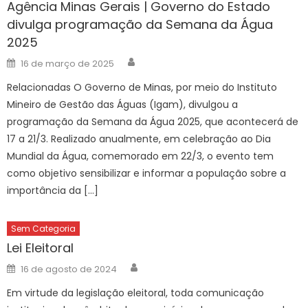
Agência Minas Gerais | Governo do Estado
divulga programação da Semana da Água
2025
Author
Posted
16 de março de 2025
on
Relacionadas O Governo de Minas, por meio do Instituto
Mineiro de Gestão das Águas (Igam), divulgou a
programação da Semana da Água 2025, que acontecerá de
17 a 21/3. Realizado anualmente, em celebração ao Dia
Mundial da Água, comemorado em 22/3, o evento tem
como objetivo sensibilizar e informar a população sobre a
importância da […]
Sem Categoria
Lei Eleitoral
Author
Posted
16 de agosto de 2024
on
Em virtude da legislação eleitoral, toda comunicação