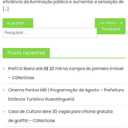
eficiência da iluminação pública e aumentar a sensação de
[…]
Navegação
Lei Eleitoral
Lei Eleitoral
de
Pesquisar
Post
por:
Posts recentes
PrefCG libera até R$ 20 mil na compra do primeiro imóvel
– CGNotícias
Cinema Pontos MIS | Programação de Agosto – Prefeitura
Estância Turística Guaratinguetá
Casa de Cultura abre 30 vagas para oficina gratuita
de graffiti – CGNotícias