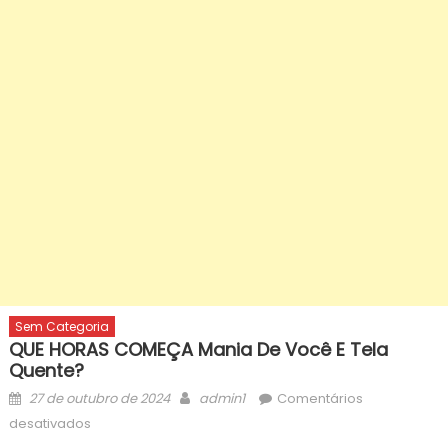
Sem Categoria
QUE HORAS COMEÇA Mania De Você E Tela
Quente?
Posted
Author
27 de outubro de 2024
admin1
Comentários
on
em
desativados
QUE