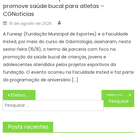
promove saúde bucal para atletas –
CGNotícias
Author
Posted
15 de agosto de 2025
on
A Funesp (Fundação Municipal de Esportes) e a Faculdade
Insted, por meio do curso de Odontologia, assinaram, nesta
sexta-feira (15/8), o termo de parceria com foco na
promoção da saúde bucal de crianças, jovens e
adolescentes atendidos pelos projetos esportivos da
fundação. O evento ocorreu na Faculdade Insted e faz parte
da programação de aniversário […]
Navegação
Efetivo extra de 636 policiais irá reforçar a segurança do 2º turno das eleições em MS – Agência de Noticias do Governo de Mato Grosso do Sul
Veja como ficam os serviços públicos municipais no ponto facultativo do Dia do Funcionário Público – Agência de Notícias
de
Pesquisar
Post
por:
Posts recentes