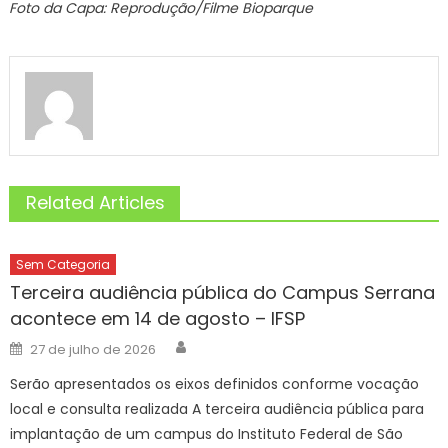
Foto da Capa: Reprodução/Filme Bioparque
Related Articles
Sem Categoria
Terceira audiência pública do Campus Serrana
acontece em 14 de agosto – IFSP
Author
Posted
27 de julho de 2026
on
Serão apresentados os eixos definidos conforme vocação
local e consulta realizada A terceira audiência pública para
implantação de um campus do Instituto Federal de São