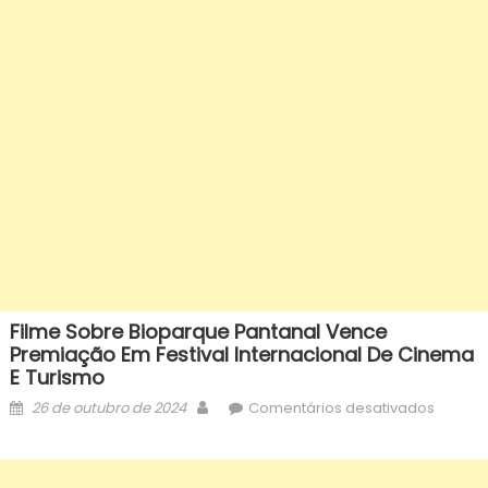
Filme Sobre Bioparque Pantanal Vence
Premiação Em Festival Internacional De Cinema
E Turismo
Posted
Author
em
26 de outubro de 2024
Comentários desativados
on
Filme
sobre
Biopar