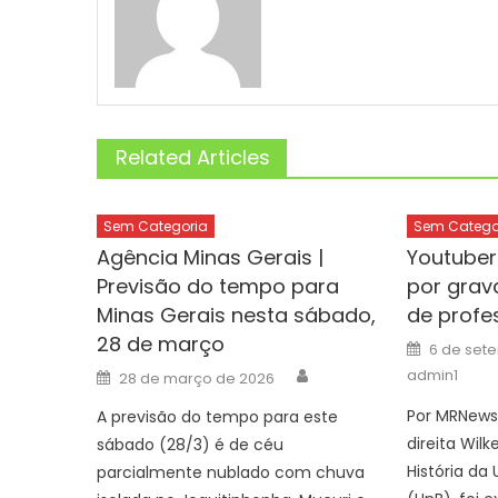
Related Articles
Sem Categoria
Sem Catego
Agência Minas Gerais |
Youtuber
Previsão do tempo para
por grav
Minas Gerais nesta sábado,
de profe
28 de março
Posted
6 de set
on
Author
Posted
admin1
28 de março de 2026
on
Por MRNews
A previsão do tempo para este
direita Wil
sábado (28/3) é de céu
História da 
parcialmente nublado com chuva