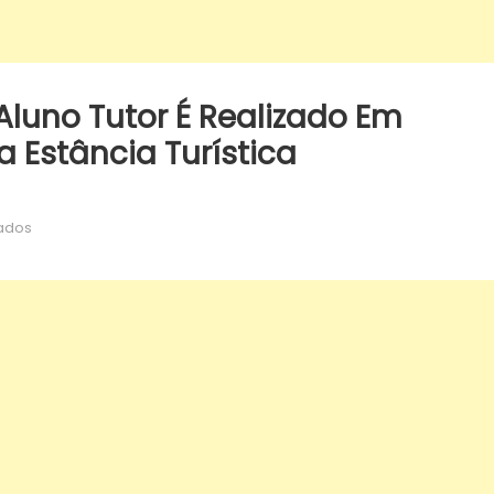
Aluno Tutor É Realizado Em
a Estância Turística
em
ados
Encerramento
do
Projeto
Aluno
Tutor
é
realizado
em
Guaratinguetá
–