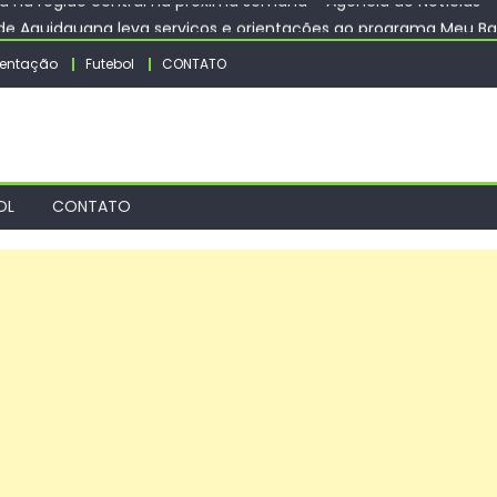
de Aquidauana leva serviços e orientações ao programa Meu Ba
is apresenta experiência de mobilidade estudantil em Portugal –
entação
Futebol
CONTATO
a chega à Vila Nogueira e Aimoré – CGNotícias
soa abre inscrições para cursos gratuitos de corte e costura, co
á na região central na próxima semana – Agência de Notícias
OL
CONTATO