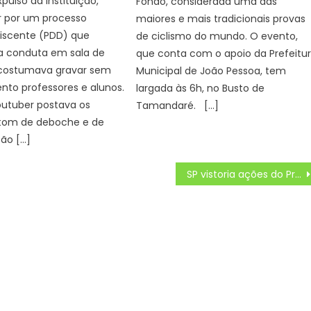
xpulso da instituição,
Fondo, considerada uma das
r por um processo
maiores e mais tradicionais provas
 discente (PDD) que
de ciclismo do mundo. O evento,
ua conduta em sala de
que conta com o apoio da Prefeitu
 costumava gravar sem
Municipal de João Pessoa, tem
to professores e alunos.
largada às 6h, no Busto de
outuber postava os
Tamandaré. […]
tom de deboche e de
ção […]
SP vistoria ações do Programa Rios Vivos em Taubaté e projeta ampliar investimentos