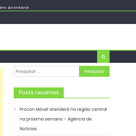
irro Acontece
 IFSP
nfeitaria e salgateria
Pesquisar
por:
Posts recentes
Procon Móvel atenderá na região central
na próxima semana – Agência de
Notícias