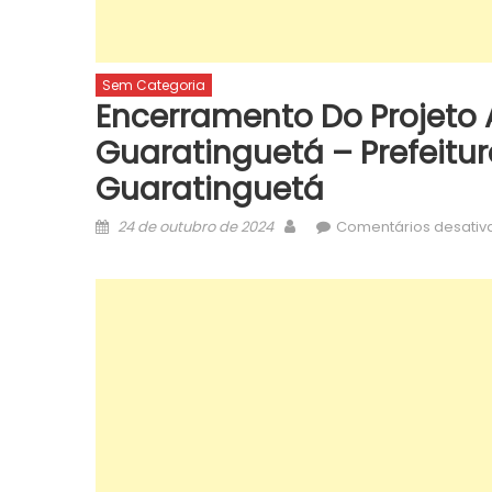
Sem Categoria
Encerramento Do Projeto 
Guaratinguetá – Prefeitur
Guaratinguetá
Posted
Author
24 de outubro de 2024
Comentários desativ
on