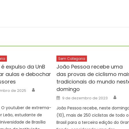
ria
Sem Categoria
 é expulso da UnB
João Pessoa recebe uma
ar aulas e debochar
das provas de ciclismo mai
ssores
tradicionais do mundo nest
domingo
Author
embro de 2025
Auth
Posted
9 de dezembro de 2023
on
 O youtuber de extrema-
João Pessoa recebe, neste doming
ker Leão, estudante de
(10), mais de 250 ciclistas de todo o
Universidade de Brasília
Brasil para a terceira edição do Gra