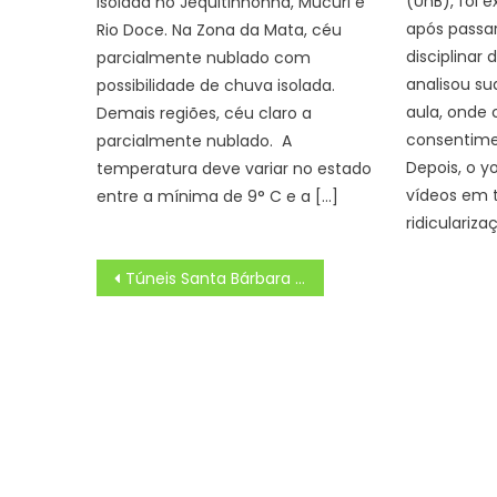
(UnB), foi e
isolada no Jequitinhonha, Mucuri e
após passa
Rio Doce. Na Zona da Mata, céu
disciplinar
parcialmente nublado com
analisou s
possibilidade de chuva isolada.
aula, onde
Demais regiões, céu claro a
consentimen
parcialmente nublado. A
Depois, o y
temperatura deve variar no estado
vídeos em 
entre a mínima de 9° C e a […]
ridiculariza
Navegação
Túneis Santa Bárbara e Rebouças, além do Elevado Presidente Itamar Franco, serão fechados nesta quinta-feira – Prefeitura da Cidade do Rio de Janeiro
de
Post