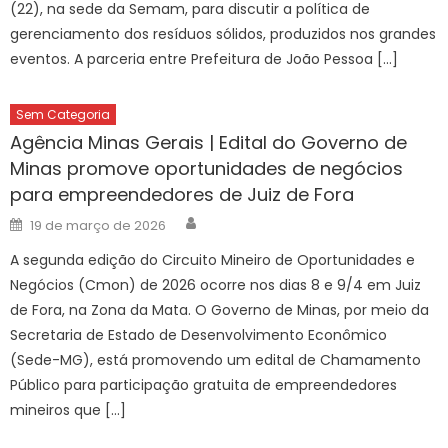
(22), na sede da Semam, para discutir a política de
gerenciamento dos resíduos sólidos, produzidos nos grandes
eventos. A parceria entre Prefeitura de João Pessoa […]
Sem Categoria
Agência Minas Gerais | Edital do Governo de
Minas promove oportunidades de negócios
para empreendedores de Juiz de Fora
Author
Posted
19 de março de 2026
on
A segunda edição do Circuito Mineiro de Oportunidades e
Negócios (Cmon) de 2026 ocorre nos dias 8 e 9/4 em Juiz
de Fora, na Zona da Mata. O Governo de Minas, por meio da
Secretaria de Estado de Desenvolvimento Econômico
(Sede-MG), está promovendo um edital de Chamamento
Público para participação gratuita de empreendedores
mineiros que […]