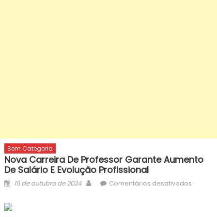
Sem Categoria
Nova Carreira De Professor Garante Aumento
De Salário E Evolução Profissional
Posted
Author
em
16 de outubro de 2024
Comentários desativados
on
Nova
carreira
de