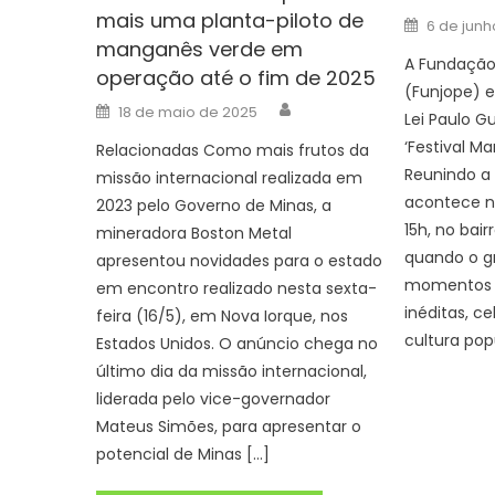
mais uma planta-piloto de
Posted
6 de jun
on
manganês verde em
A Fundação
operação até o fim de 2025
(Funjope) e
Author
Posted
18 de maio de 2025
Lei Paulo G
on
‘Festival M
Relacionadas Como mais frutos da
Reunindo a 
missão internacional realizada em
acontece no
2023 pelo Governo de Minas, a
15h, no bair
mineradora Boston Metal
quando o gr
apresentou novidades para o estado
momentos h
em encontro realizado nesta sexta-
inéditas, 
feira (16/5), em Nova Iorque, nos
cultura pop
Estados Unidos. O anúncio chega no
último dia da missão internacional,
liderada pelo vice-governador
Mateus Simões, para apresentar o
potencial de Minas […]