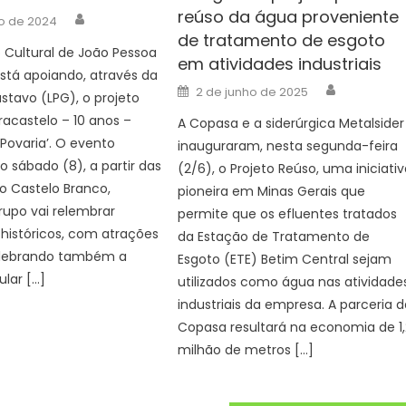
reúso da água proveniente
Author
ho de 2024
de tratamento de esgoto
 Cultural de João Pessoa
em atividades industriais
stá apoiando, através da
Author
Posted
2 de junho de 2025
ustavo (LPG), o projeto
on
aracastelo – 10 anos –
A Copasa e a siderúrgica Metalsider
Povaria’. O evento
inauguraram, nesta segunda-feira
 sábado (8), a partir das
(2/6), o Projeto Reúso, uma iniciati
ro Castelo Branco,
pioneira em Minas Gerais que
upo vai relembrar
permite que os efluentes tratados
istóricos, com atrações
da Estação de Tratamento de
celebrando também a
Esgoto (ETE) Betim Central sejam
ular […]
utilizados como água nas atividade
industriais da empresa. A parceria 
Copasa resultará na economia de 1,
milhão de metros […]