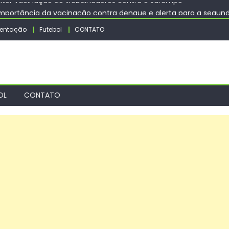
importância da vacinação contra dengue e alerta para a segun
s Jogos Escolares de Sorocaba dos dias 10 a 14 de agosto – Agên
entação
Futebol
CONTATO
ços de tapa-buraco em quase 50 bairros nesta quinta-feira
itar vacinação de trabalhadores contra o sarampo
OL
CONTATO