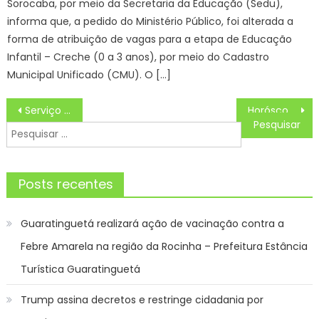
Sorocaba, por meio da Secretaria da Educação (Sedu),
informa que, a pedido do Ministério Público, foi alterada a
forma de atribuição de vagas para a etapa de Educação
Infantil – Creche (0 a 3 anos), por meio do Cadastro
Municipal Unificado (CMU). O […]
Navegação
Serviço indisponível no momento
Horóscopo do Dia de Hoje Previsões dos astros para seu signo, Segunda (07/10/2024)
de
Pesquisar
Post
por:
Posts recentes
Guaratinguetá realizará ação de vacinação contra a
Febre Amarela na região da Rocinha – Prefeitura Estância
Turística Guaratinguetá
Trump assina decretos e restringe cidadania por