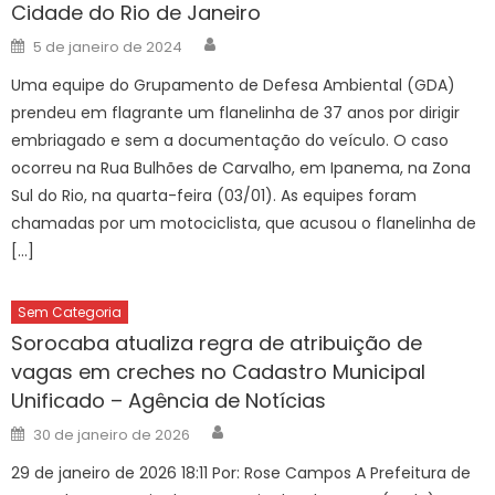
Cidade do Rio de Janeiro
Author
Posted
5 de janeiro de 2024
on
Uma equipe do Grupamento de Defesa Ambiental (GDA)
prendeu em flagrante um flanelinha de 37 anos por dirigir
embriagado e sem a documentação do veículo. O caso
ocorreu na Rua Bulhões de Carvalho, em Ipanema, na Zona
Sul do Rio, na quarta-feira (03/01). As equipes foram
chamadas por um motociclista, que acusou o flanelinha de
[…]
Sem Categoria
Sorocaba atualiza regra de atribuição de
vagas em creches no Cadastro Municipal
Unificado – Agência de Notícias
Author
Posted
30 de janeiro de 2026
on
29 de janeiro de 2026 18:11 Por: Rose Campos A Prefeitura de