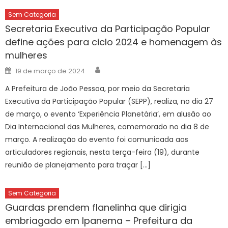
Sem Categoria
Secretaria Executiva da Participação Popular
define ações para ciclo 2024 e homenagem às
mulheres
Author
Posted
19 de março de 2024
on
A Prefeitura de João Pessoa, por meio da Secretaria
Executiva da Participação Popular (SEPP), realiza, no dia 27
de março, o evento ‘Experiência Planetária’, em alusão ao
Dia Internacional das Mulheres, comemorado no dia 8 de
março. A realização do evento foi comunicada aos
articuladores regionais, nesta terça-feira (19), durante
reunião de planejamento para traçar […]
Sem Categoria
Guardas prendem flanelinha que dirigia
embriagado em Ipanema – Prefeitura da