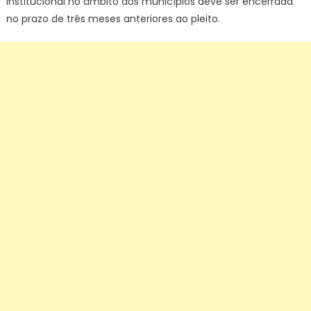
institucional no âmbito dos municípios deve ser encerrada
no prazo de três meses anteriores ao pleito.