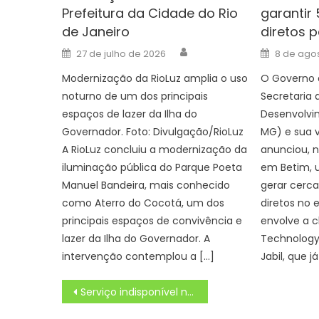
Prefeitura da Cidade do Rio
garantir
de Janeiro
diretos 
Author
Posted
Posted
27 de julho de 2026
8 de ago
on
on
Modernização da RioLuz amplia o uso
O Governo 
noturno de um dos principais
Secretaria 
espaços de lazer da Ilha do
Desenvolvi
Governador. Foto: Divulgação/RioLuz
MG) e sua v
A RioLuz concluiu a modernização da
anunciou, n
iluminação pública do Parque Poeta
em Betim, 
Manuel Bandeira, mais conhecido
gerar cerc
como Aterro do Cocotá, um dos
diretos no 
principais espaços de convivência e
envolve a 
lazer da Ilha do Governador. A
Technology
intervenção contemplou a […]
Jabil, que j
Navegação
Serviço indisponível no momento
de