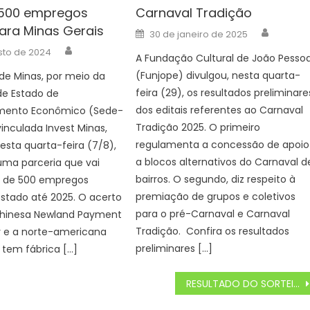
 500 empregos
Carnaval Tradição
para Minas Gerais
Author
Posted
30 de janeiro de 2025
on
Author
sto de 2024
A Fundação Cultural de João Pesso
(Funjope) divulgou, nesta quarta-
de Minas, por meio da
feira (29), os resultados preliminare
de Estado de
dos editais referentes ao Carnaval
mento Econômico (Sede-
Tradição 2025. O primeiro
inculada Invest Minas,
regulamenta a concessão de apoio
esta quarta-feira (7/8),
a blocos alternativos do Carnaval d
uma parceria que vai
bairros. O segundo, diz respeito à
a de 500 empregos
premiação de grupos e coletivos
estado até 2025. O acerto
para o pré-Carnaval e Carnaval
chinesa Newland Payment
Tradição. Confira os resultados
 e a norte-americana
preliminares […]
á tem fábrica […]
RESULTADO DO SORTEIO SUPER SETE 604 DE HOJE QUARTA (02/10)