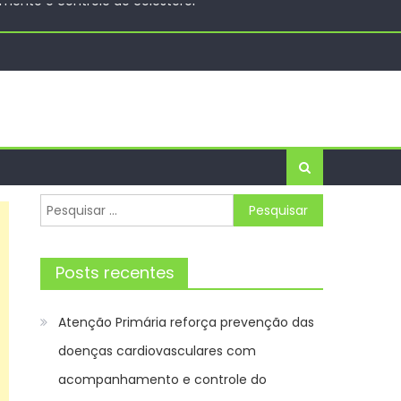
a entre os dias 6 e 8 de agosto
efeitura da Cidade do Rio de Janeiro
 GADS e do GPH deste mês de agosto – Agência de
ento e controle do colesterol
Pesquisar
por:
Posts recentes
Atenção Primária reforça prevenção das
doenças cardiovasculares com
acompanhamento e controle do