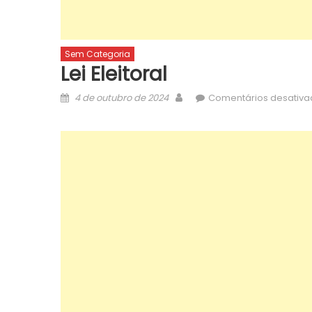
Sem Categoria
Lei Eleitoral
Posted
Author
4 de outubro de 2024
Comentários desativa
on