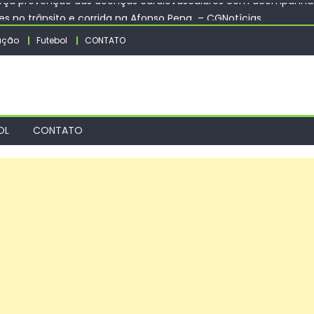
s no trânsito e corrida na Afonso Pena – CGNotícias
nguetá orienta população sobre previsão de ventos fortes e chuv
ação
Futebol
CONTATO
cita novos agentes para atuação na Ronda Maria da Penha – Pr
ticas para a Diversidade Sexual divulga datas das reuniões do
orça prevenção das doenças cardiovasculares com acompanham
OL
CONTATO