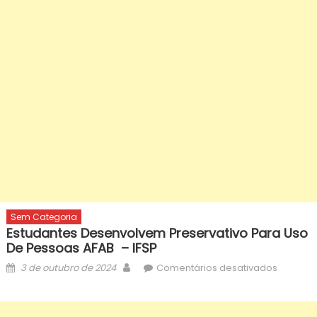
Sem Categoria
Estudantes Desenvolvem Preservativo Para Uso
De Pessoas AFAB – IFSP
Posted
Author
em
3 de outubro de 2024
Comentários desativados
on
Estudan
desenv
preserva