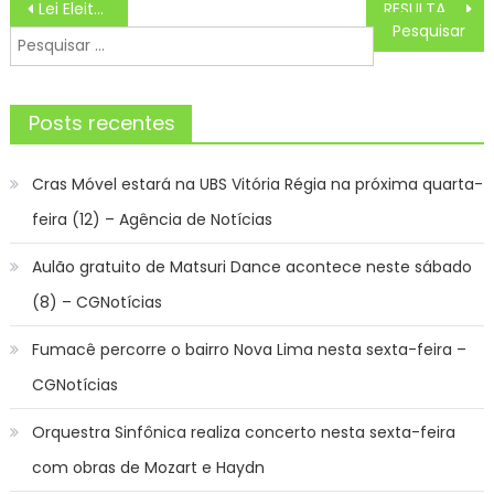
Navegação
Lei Eleitoral
RESULTADO DO SORTEIO LOTERIA FEDERAL 5906 HOJE QUARTA (02/10)
de
Pesquisar
Post
por:
Posts recentes
Cras Móvel estará na UBS Vitória Régia na próxima quarta-
feira (12) – Agência de Notícias
Aulão gratuito de Matsuri Dance acontece neste sábado
(8) – CGNotícias
Fumacê percorre o bairro Nova Lima nesta sexta-feira –
CGNotícias
Orquestra Sinfônica realiza concerto nesta sexta-feira
com obras de Mozart e Haydn