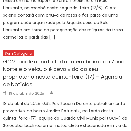
missa em homenagem a Santa Teresinha em Belo
Horizonte, na manhã desta segunda-feira (17/6). O ato
solene contará com chuva de rosas e faz parte de uma
programação organizada pela Arquidiocese de Belo
Horizonte em torno da peregrinação das relíquias da freira
carmelita, a partir das […]
Sem Categoria
GCM localiza moto furtada em bairro da Zona
Norte e o veículo é devolvido ao seu
proprietário nesta quinta-feira (17) – Agência
de Notícias
Author
Posted
18 de abril de 2025
on
18 de abril de 2025 10:32 Por: Secom Durante patrulhamento
preventivo, no bairro Jardim Botucatu, na tarde desta
quinta-feira (17), equipe da Guarda Civil Municipal (GCM) de
Sorocaba localizou uma motocicleta estacionada em via do