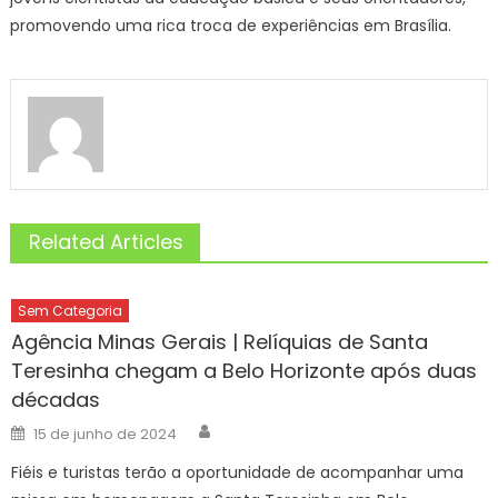
promovendo uma rica troca de experiências em Brasília.
Related Articles
Sem Categoria
Agência Minas Gerais | Relíquias de Santa
Teresinha chegam a Belo Horizonte após duas
décadas
Author
Posted
15 de junho de 2024
on
Fiéis e turistas terão a oportunidade de acompanhar uma