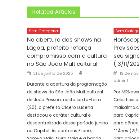
Related Articles
Sem Categoria
Sem Catego
Na abertura dos shows na
Horóscop
Lagoa, prefeito reforça
Previsõe
compromisso com a cultura
seu sign
no São João Multicultural
(13/11/20
Author
Posted
Posted
21 de junho de 2025
13 de no
on
on
admin1
Durante a abertura da programação
de shows do São João Multicultural
Por MRNews
de João Pessoa, nesta sexta-feira
Celestiais p
(20), o prefeito Cícero Lucena
maisalma.c
destacou o caráter cultural e
para Capric
descentralizado desse período junino
para cânce
na Capital. As cantoras Eliane,
**Áries (21/
Samya Maia, Myra Maia e a banda
para coloca