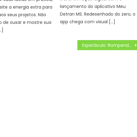
lançamento do aplicativo Meu
eite a energia extra para
Detran MS. Redesenhado do zero, o
aos seus projetos. Não
app chega com visual […]
 de ousar e mostre sua
…]
Espetáculo ‘Rompendo Silêncios’ provoca reflexão sobre violência de gênero na Semana pra Dança