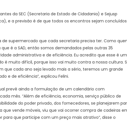
ntes da SEC (Secretaria de Estado de Cidadania) e Sejusp
ca), e a previsão é de que todos os encontros sejam concluídos
a de supermercado que cada secretaria precisa ter. Como qu
a que é a SAD, então somos demandados pelas outras 35
ridade administrativa e de eficiência. Eu acredito que esse é um
 é muito difícil, porque isso vai muito contra a nossa cultura. 
 que cada ano seja levado mais a sério, teremos um grande
 e de eficiência”, explicou Felini.
ual prevê ainda a formulação de um calendário com
cada mês. “Além de eficiência, economia, serviço público de
bilidade do poder privado, dos fornecedores, se planejarem pa
esa que vende móveis, viu que vai ocorrer compra de cadeiras e
para que participe com um preço mais atrativo”, disse o