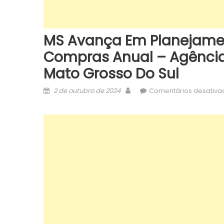
MS Avança Em Planejament
Compras Anual – Agência
Mato Grosso Do Sul
Posted
Author
2 de outubro de 2024
Comentários desativa
on