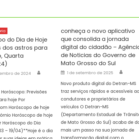
conheça o novo aplicativo
ria
que consolida a jornada
o do Dia de Hoje
digital do cidadão – Agênci
s dos astros para
de Noticias do Governo de
o, Quarta
Mato Grosso do Sul
24)
Autho
Author
Posted
1 de setembro de 2025
vembro de 2024
on
Novo produto digital do Detran-MS
traz serviços rápidos e acessíveis a
 Horóscopo: Previsões
condutores e proprietários de
ara hoje Por
veículos O Detran-MS
om Horóscopo de hoje
(Departamento Estadual de Trânsit
órnio Horóscopo de hoje
de Mato Grosso do Sul) acaba de d
r Horóscopo do Dia
mais um passo na sua jornada de
03 – 19/04)**Hoje é o dia
transformação digital com o
r suas ideias em prática,