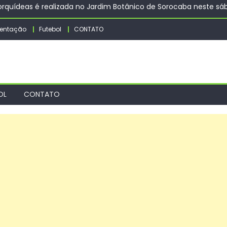
itar vacinação de trabalhadores contra o sarampo
importância da vacinação contra dengue e alerta para a segun
entação
Futebol
CONTATO
s Jogos Escolares de Sorocaba dos dias 10 a 14 de agosto – Agên
a promovem saúde, autonomia e qualidade de vida para pesso
OL
CONTATO