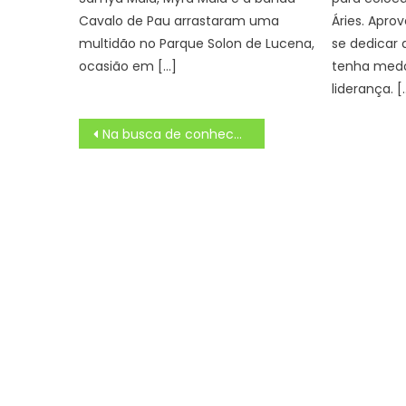
Cavalo de Pau arrastaram uma
Áries. Aprov
multidão no Parque Solon de Lucena,
se dedicar 
ocasião em […]
tenha medo
liderança. [
Navegação
Na busca de conhecer potencialidades e oportunidades, cônsul-geral americano visita Mato Grosso do Sul
de
Post