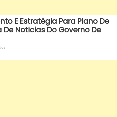
o E Estratégia Para Plano De
 De Noticias Do Governo De
em
dos
MS
avança
em
planejamento
e
estratégia
para
plano
de
compras
anual