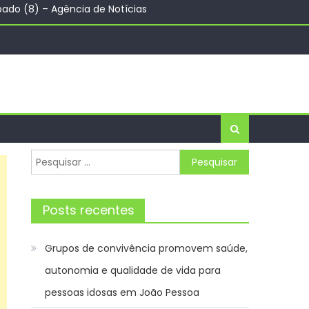
da dose
cia de Notícias
as idosas em João Pessoa
Pesquisar
por:
Posts recentes
Grupos de convivência promovem saúde,
autonomia e qualidade de vida para
pessoas idosas em João Pessoa