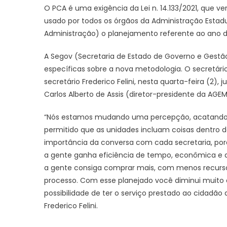
O PCA é uma exigência da Lei n. 14.133/2021, que ver
usado por todos os órgãos da Administração Estadu
Administração) o planejamento referente ao ano 
A Segov (Secretaria de Estado de Governo e Gestão 
específicas sobre a nova metodologia. O secretári
secretário Frederico Felini, nesta quarta-feira (2)
Carlos Alberto de Assis (diretor-presidente da AGEM
“Nós estamos mudando uma percepção, acatando a 
permitido que as unidades incluam coisas dentro do 
importância da conversa com cada secretaria, po
a gente ganha eficiência de tempo, econômica e d
a gente consiga comprar mais, com menos recurso 
processo. Com esse planejado você diminui muito a
possibilidade de ter o serviço prestado ao cidadão 
Frederico Felini.