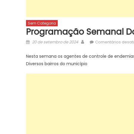
Sem Categoria
Programação Semanal Do
Posted
Author
20 de setembro de 2024
Comentários desat
on
Nesta semana os agentes de controle de endemias c
Diversos bairros do município