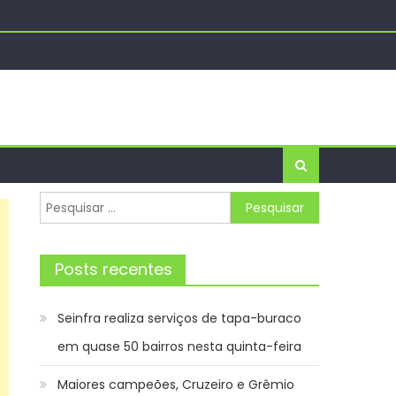
to Urbano, reunindo arte, música e natureza –
 – Agência de Notícias
ncia e êxito estudantil – IFSP
Pesquisar
por:
Posts recentes
Seinfra realiza serviços de tapa-buraco
em quase 50 bairros nesta quinta-feira
Maiores campeões, Cruzeiro e Grêmio