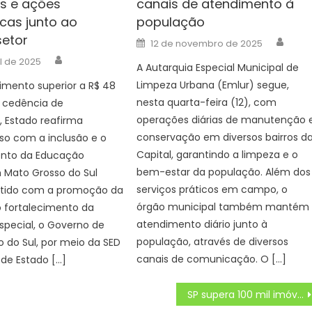
s e ações
canais de atendimento à
icas junto ao
população
setor
Auth
Posted
12 de novembro de 2025
on
Author
il de 2025
A Autarquia Especial Municipal de
Limpeza Urbana (Emlur) segue,
imento superior a R$ 48
nesta quarta-feira (12), com
a cedência de
operações diárias de manutenção 
, Estado reafirma
conservação em diversos bairros d
o com a inclusão e o
Capital, garantindo a limpeza e o
ento da Educação
bem-estar da população. Além dos
 Mato Grosso do Sul
serviços práticos em campo, o
ido com a promoção da
órgão municipal também mantém
o fortalecimento da
atendimento diário junto à
special, o Governo de
população, através de diversos
 do Sul, por meio da SED
canais de comunicação. O […]
 de Estado […]
SP supera 100 mil imóveis regularizados com entrega de 706 títulos