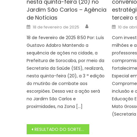
nesta quinta-feira (20) no
convênio
Jardim São Carlos – Agência
estratég
de Notícias
terceiro 
Author
Posted
Posted
18 de fevereiro de 2025
10 de abr
on
on
18 de fevereiro de 2025 8:50 Por: Luís
Com invest
Gustavo Adabro Mantendo a
milhões e 
sequência de ações na cidade, a
professores
Prefeitura de Sorocaba, por meio da
compromiss
Secretaria da Saúde (SES), realizará,
fortalecim
nesta quinta-feira (20), a 3 ª edição
Especial em
do mutirão de combate aos
Compromet
escorpiões. Dessa vez a ação será
inclusão e 
no Jardim São Carlos e
Educação E
proximidades, na Zona […]
Mato Grosso
(Secretaria
Navegação
RESULTADO DO SORTEIO LOTOFÁCIL 3200 DE HOJE SEXTA (20/09)