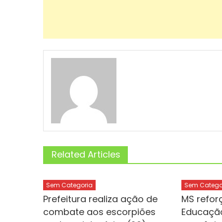
Related Articles
Sem Categoria
Sem Catego
Prefeitura realiza ação de
MS refor
combate aos escorpiões
Educação