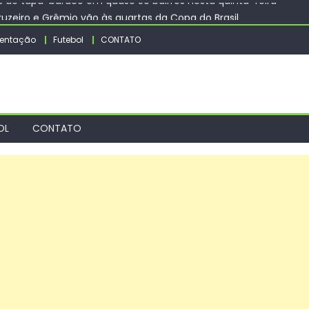
zeiro e Grêmio vão às quartas da Copa do Brasil
anas da Comlurb prorroga até 20 de agosto a mostra Renascimen
entação
Futebol
CONTATO
o Rio de Janeiro
 capas de vinil é atração nas Bibliotecas Municipais de Sorocaba
FSP abre chamada para projetos de extensão para acesso, permanê
ços de tapa-buraco em quase 50 bairros nesta quinta-feira
OL
CONTATO