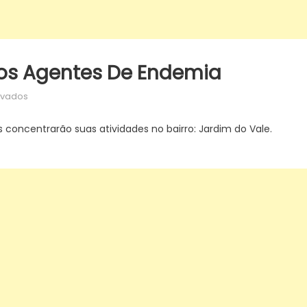
s Agentes De Endemia
em
ivados
Programação
semanal
oncentrarão suas atividades no bairro: Jardim do Vale.
dos
agentes
de
endemia