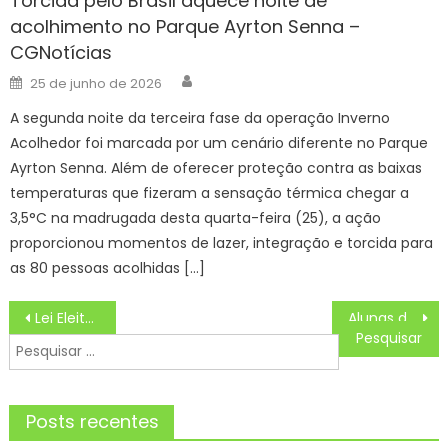
Torcida pelo Brasil aquece noite de
acolhimento no Parque Ayrton Senna –
CGNotícias
Author
Posted
25 de junho de 2026
on
A segunda noite da terceira fase da operação Inverno
Acolhedor foi marcada por um cenário diferente no Parque
Ayrton Senna. Além de oferecer proteção contra as baixas
temperaturas que fizeram a sensação térmica chegar a
3,5°C na madrugada desta quarta-feira (25), a ação
proporcionou momentos de lazer, integração e torcida para
as 80 pessoas acolhidas […]
Navegação
Lei Eleitoral
Alunas do IFSP se destacam no maior congresso de Engenharia do País – IFSP
de
Pesquisar
Post
por:
Posts recentes