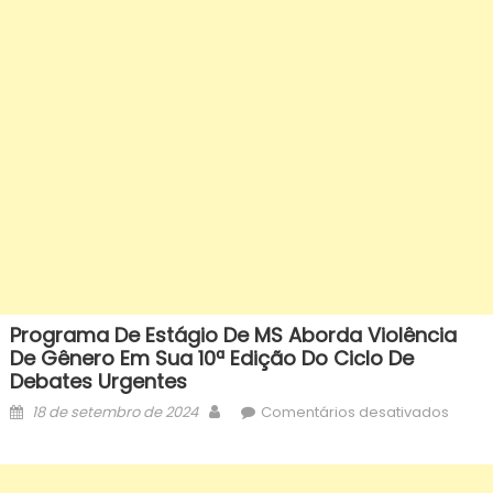
Programa De Estágio De MS Aborda Violência
De Gênero Em Sua 10ª Edição Do Ciclo De
Debates Urgentes
Posted
Author
em
18 de setembro de 2024
Comentários desativados
on
Prog
de
Estág