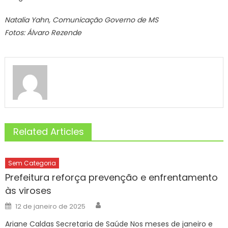
Natalia Yahn, Comunicação Governo de MS
Fotos: Álvaro Rezende
Related Articles
Sem Categoria
Prefeitura reforça prevenção e enfrentamento
às viroses
Author
Posted
12 de janeiro de 2025
on
Ariane Caldas Secretaria de Saúde Nos meses de janeiro e