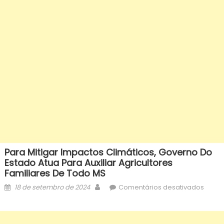
Para Mitigar Impactos Climáticos, Governo Do
Estado Atua Para Auxiliar Agricultores
Familiares De Todo MS
Posted
Author
em
18 de setembro de 2024
Comentários desativados
on
Para
mitiga
impac