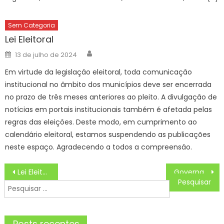
Sem Categoria
Lei Eleitoral
Author
Posted
13 de julho de 2024
on
Em virtude da legislação eleitoral, toda comunicação
institucional no âmbito dos municípios deve ser encerrada
no prazo de três meses anteriores ao pleito. A divulgação de
notícias em portais institucionais também é afetada pelas
regras das eleições. Deste modo, em cumprimento ao
calendário eleitoral, estamos suspendendo as publicações
neste espaço. Agradecendo a todos a compreensão.
Navegação
Lei Eleitoral
Governador discute com presidente da República relatório sobre conflito fundiário e preocupação com narcotráfico na fronteira
de
Pesquisar
Post
por:
Posts recentes