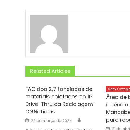
Related Articles
FAC doa 2,7 toneladas de
Sem Catego
materiais coletados no 11º
Área de 
Drive-Thru da Reciclagem –
incêndio
CGNotícias
Mangabei
Author
para rep
Posted
29 de março de 2024
on
Posted
21 de abr