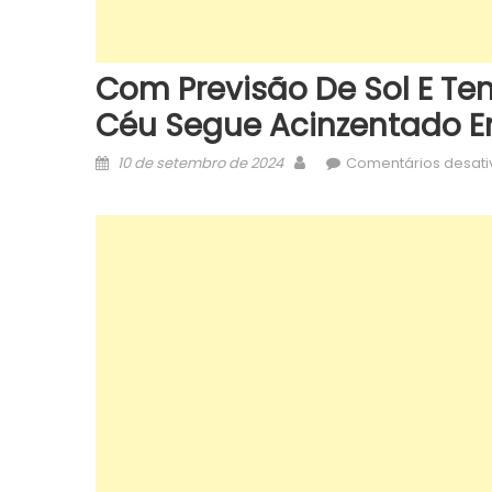
Com Previsão De Sol E Te
Céu Segue Acinzentado E
Posted
Author
10 de setembro de 2024
Comentários desat
on