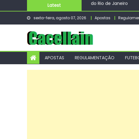
Skip
Latest
Evento de adoção de c
to
Projeto ligado ao Nea
sexta-feira, agosto 07, 2026
Apostas
Regulame
content
Caravana do Cuidar da
STM determina perda d
Prefeitura do Rio e A
do Rio de Janeiro
APOSTAS
REGULAMENTAÇÃO
FUTEB