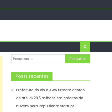
a Maria neste sábado (8) – Agência de Notícias
P
m Oitizeiro
ara impulsionar startups – Prefeitura da Cidade
Pesquisar
por:
Posts recentes
Prefeitura do Rio e AWS firmam acordo
de até R$ 20,5 milhões em créditos de
nuvem para impulsionar startups –