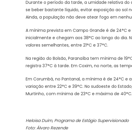
Durante o período da tarde, a umidade relativa do 
se beber bastante líquido, evitar exposição ao sol 
Ainda, a população não deve atear fogo em nenhum
A mínima prevista em Campo Grande é de 24°C e
inicialmente e chegam aos 38°C ao longo do dia. N
valores semelhantes, entre 21°C e 37°C.
Na região do Bolsão, Paranaíba tem mínima de 19
registra 37°C à tarde. Em Coxim, no norte, as tem
Em Corumbá, no Pantanal, a mínima é de 24°C e 
variação entre 22°C e 39°C. No sudoeste do Estado, 
Murtinho, com mínima de 23°C e máxima de 40°C
Heloisa Duim, Programa de Estágio Supervisionado
Foto: Álvaro Rezende