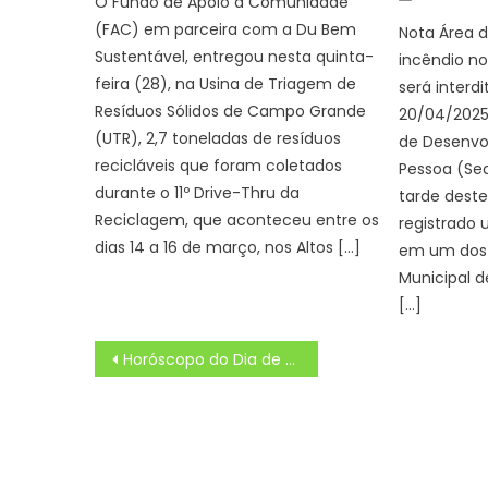
O Fundo de Apoio à Comunidade
on
(FAC) em parceira com a Du Bem
Nota Área d
Sustentável, entregou nesta quinta-
incêndio n
feira (28), na Usina de Triagem de
será interd
Resíduos Sólidos de Campo Grande
20/04/2025 
(UTR), 2,7 toneladas de resíduos
de Desenvo
recicláveis que foram coletados
Pessoa (Se
durante o 11º Drive-Thru da
tarde deste
Reciclagem, que aconteceu entre os
registrado 
dias 14 a 16 de março, nos Altos […]
em um dos
Municipal 
[…]
Navegação
Horóscopo do Dia de Hoje Previsões dos astros para seu signo, Quarta (11/09/2024)
de
Post