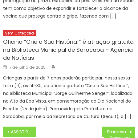
prorrogação do prazo, estabelecida pelo Ministério da Saúde,
tem como objetivo de expandir e fortalecer o alcance da
vacina que protege contra a gripe, fazendo com […]
Sem Categoria
Oficina “Crie a Sua História!” é atração gratuita
na Biblioteca Municipal de Sorocaba – Agência
de Notícias
Author
Posted
7 de julho de 2025
on
Crianças a partir de 7 anos poderão participar, nesta sexta-
feira (11), às 14h30, da oficina gratuita “Crie a Sua História!”,
na Biblioteca Municipal “Jorge Guilherme Senger”, localizada
no Alto da Boa Vista, em comemoração ao Dia Nacional do
Escritor (25 de julho). Promovida pela Prefeitura de
Sorocaba, por meio da Secretaria de Cultura (Secult), a […]
Navegação
ASSISTIR AO VIVO Israel x Itália na TV e online pela UEFA Liga das Nações 2024, HOJE (09/09)
Empresas de diversos segmentos estão presentes no Feirão da Empregabilidade da Funtrab – Agência de Noticias do Governo de Mato Grosso do Sul