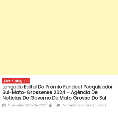
Sem Categoria
Lançado Edital Do Prêmio Fundect Pesquisador
Sul-Mato-Grossense 2024 – Agência De
Noticias Do Governo De Mato Grosso Do Sul
Posted
Author
em
9 de setembro de 2024
Comentários desativados
on
Lança
edital