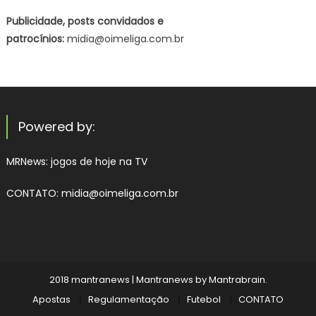
Publicidade, posts convidados e
patrocínios:
midia@oimeliga.com.br
Powered by:
MRNews:
jogos de hoje na TV
CONTATO: midia@oimeliga.com.br
2018 mantranews
|
Mantranews by
Mantrabrain
.
Apostas
Regulamentação
Futebol
CONTATO