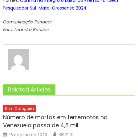
nomes.
Confira na íntegra o Edital do Prêmio Fundect
Pesquisador Sul-Mato-Grossense 2024
.
Comunicação Fundect
Foto: Leandro Benites
Related Articles
Sem Categoria
Número de mortos em terremotos na
Venezuela passa de 4,8 mil
Author
Posted
admin1
16 de julho de 2026
on