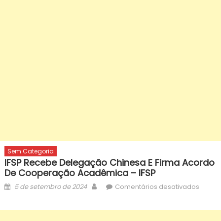
Sem Categoria
IFSP Recebe Delegação Chinesa E Firma Acordo
De Cooperação Acadêmica – IFSP
Posted
Author
em
5 de setembro de 2024
Comentários desativados
on
IFSP
receb
deleg