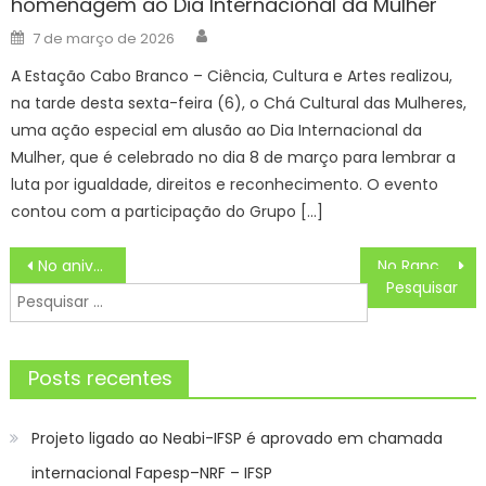
homenagem ao Dia Internacional da Mulher
Author
Posted
7 de março de 2026
on
A Estação Cabo Branco – Ciência, Cultura e Artes realizou,
na tarde desta sexta-feira (6), o Chá Cultural das Mulheres,
uma ação especial em alusão ao Dia Internacional da
Mulher, que é celebrado no dia 8 de março para lembrar a
luta por igualdade, direitos e reconhecimento. O evento
contou com a participação do Grupo […]
Navegação
No aniversário da PM, governador destaca valorização do efetivo e serviço de inteligência
No Rancho Fundo – Resumo dos capítulos 125 a 130 da novela da Globo de 09 a 14/09
de
Pesquisar
Post
por:
Posts recentes
Projeto ligado ao Neabi-IFSP é aprovado em chamada
internacional Fapesp–NRF – IFSP