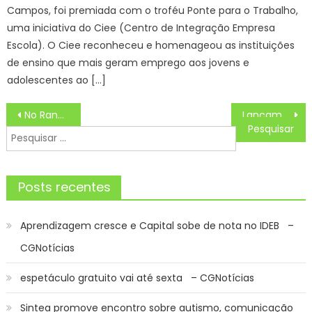
Campos, foi premiada com o troféu Ponte para o Trabalho,
uma iniciativa do Ciee (Centro de Integração Empresa
Escola). O Ciee reconheceu e homenageou as instituições
de ensino que mais geram emprego aos jovens e
adolescentes ao […]
Navegação
No Rancho Fundo – Resumo dos capítulos 125 a 130 da novela da Globo de 09 a 14/09
Lançamento da caminhada ‘Passos pela Vida’ reúne parceiros para conscientizar sobre doação de órgãos
de
Pesquisar
Post
por:
Posts recentes
Aprendizagem cresce e Capital sobe de nota no IDEB –
CGNotícias
espetáculo gratuito vai até sexta – CGNotícias
Sintea promove encontro sobre autismo, comunicação