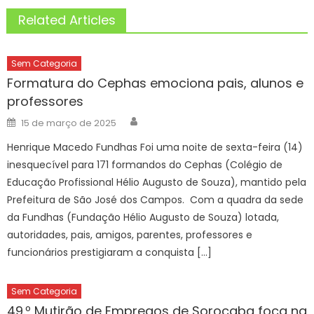
Related Articles
Sem Categoria
Formatura do Cephas emociona pais, alunos e
professores
Author
Posted
15 de março de 2025
on
Henrique Macedo Fundhas Foi uma noite de sexta-feira (14)
inesquecível para 171 formandos do Cephas (Colégio de
Educação Profissional Hélio Augusto de Souza), mantido pela
Prefeitura de São José dos Campos. Com a quadra da sede
da Fundhas (Fundação Hélio Augusto de Souza) lotada,
autoridades, pais, amigos, parentes, professores e
funcionários prestigiaram a conquista […]
Sem Categoria
49.º Mutirão de Empregos de Sorocaba foca na