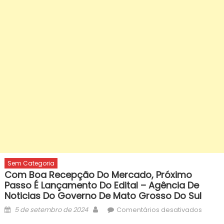
Sem Categoria
Com Boa Recepção Do Mercado, Próximo
Passo É Lançamento Do Edital – Agência De
Noticias Do Governo De Mato Grosso Do Sul
Posted
Author
em
5 de setembro de 2024
Comentários desativados
on
com