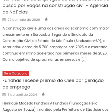
busca por vagas na construção civil – Agência
de Notícias
Author
Posted
22 de maio de 2026
on
A construção civil é uma das áreas da economia com maior
crescimento em Sorocaba. Segundo o Sindicato da
Construção Civil do Estado de São Paulo (Sinduscon-SP), o
setor criou cerca de 5.700 empregos em 2025 e o mercado
continua em ritmo acelerado nos primeiros meses de 2026.
Com o objetivo de aproximar as empresas e […]
Sem Categoria
Fundhas recebe prêmio do Ciee por geração
de emprego
Author
Posted
3 de abril de 2024
on
Henrique Macedo Fundhas A Fundhas (Fundação Hélio
Augusto de Souza), mantida pela Prefeitura de São José dos