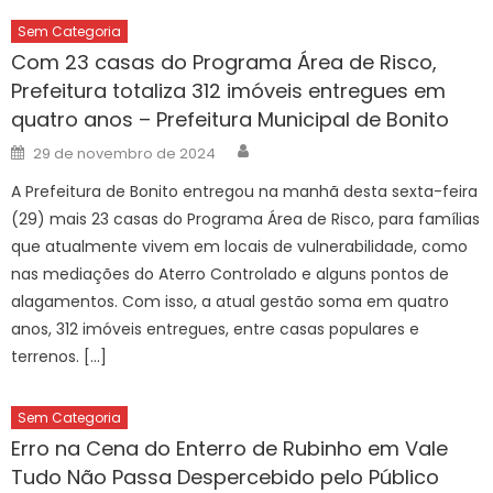
Sem Categoria
Com 23 casas do Programa Área de Risco,
Prefeitura totaliza 312 imóveis entregues em
quatro anos – Prefeitura Municipal de Bonito
Author
Posted
29 de novembro de 2024
on
A Prefeitura de Bonito entregou na manhã desta sexta-feira
(29) mais 23 casas do Programa Área de Risco, para famílias
que atualmente vivem em locais de vulnerabilidade, como
nas mediações do Aterro Controlado e alguns pontos de
alagamentos. Com isso, a atual gestão soma em quatro
anos, 312 imóveis entregues, entre casas populares e
terrenos. […]
Sem Categoria
Erro na Cena do Enterro de Rubinho em Vale
Tudo Não Passa Despercebido pelo Público