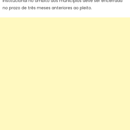
institucional no âmbito dos municípios deve ser encerrada
no prazo de três meses anteriores ao pleito.