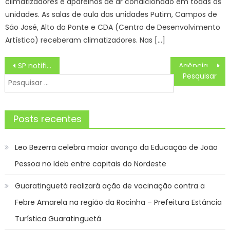
climatizadores e aparelhos de ar condicionado em todas as
unidades. As salas de aula das unidades Putim, Campos de
São José, Alto da Ponte e CDA (Centro de Desenvolvimento
Artístico) receberam climatizadores. Nas […]
Navegação
SP notifica mais de 1 mi de veículos com débitos de IPVA de 2021 a 2024
Agência Minas Gerais | Agronomia e zootecnia registram maior volume de submissões em edital para pesquisas de inovação em Minas
de
Pesquisar
Post
por:
Posts recentes
Leo Bezerra celebra maior avanço da Educação de João
Pessoa no Ideb entre capitais do Nordeste
Guaratinguetá realizará ação de vacinação contra a
Febre Amarela na região da Rocinha – Prefeitura Estância
Turística Guaratinguetá