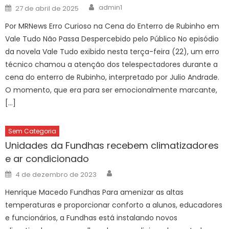
Author
Posted
admin1
27 de abril de 2025
on
Por MRNews Erro Curioso na Cena do Enterro de Rubinho em
Vale Tudo Não Passa Despercebido pelo Público No episódio
da novela Vale Tudo exibido nesta terça-feira (22), um erro
técnico chamou a atenção dos telespectadores durante a
cena do enterro de Rubinho, interpretado por Julio Andrade.
O momento, que era para ser emocionalmente marcante,
[…]
Sem Categoria
Unidades da Fundhas recebem climatizadores
e ar condicionado
Author
Posted
4 de dezembro de 2023
on
Henrique Macedo Fundhas Para amenizar as altas
temperaturas e proporcionar conforto a alunos, educadores
e funcionários, a Fundhas está instalando novos