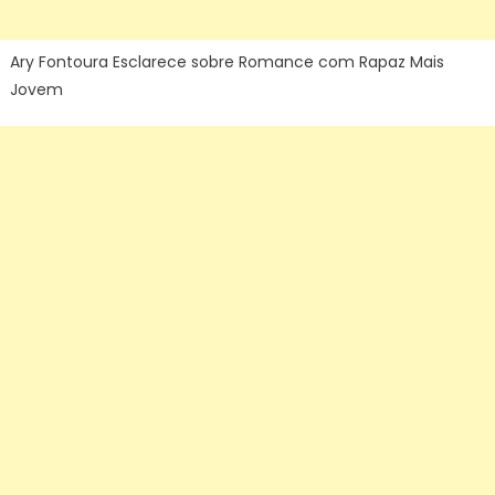
Ary Fontoura Esclarece sobre Romance com Rapaz Mais
Jovem