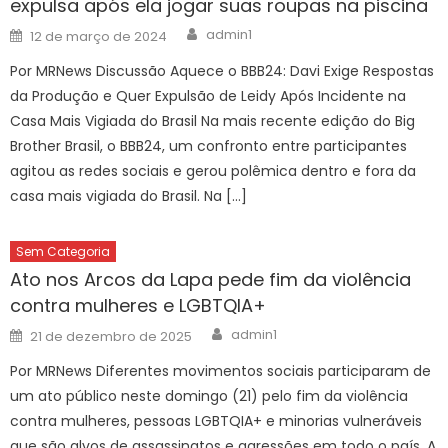
expulsa após ela jogar suas roupas na piscina
Author
Posted
admin1
12 de março de 2024
on
Por MRNews Discussão Aquece o BBB24: Davi Exige Respostas
da Produção e Quer Expulsão de Leidy Após Incidente na
Casa Mais Vigiada do Brasil Na mais recente edição do Big
Brother Brasil, o BBB24, um confronto entre participantes
agitou as redes sociais e gerou polêmica dentro e fora da
casa mais vigiada do Brasil. Na […]
Sem Categoria
Ato nos Arcos da Lapa pede fim da violência
contra mulheres e LGBTQIA+
Author
Posted
admin1
21 de dezembro de 2025
on
Por MRNews Diferentes movimentos sociais participaram de
um ato público neste domingo (21) pelo fim da violência
contra mulheres, pessoas LGBTQIA+ e minorias vulneráveis
que são alvos de assassinatos e agressões em todo o país. A