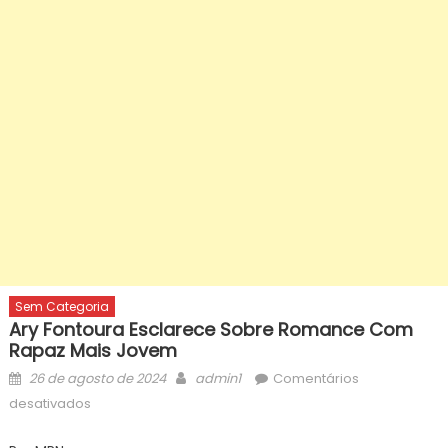
Sem Categoria
Ary Fontoura Esclarece Sobre Romance Com
Rapaz Mais Jovem
Posted
Author
26 de agosto de 2024
admin1
Comentários
on
em
desativados
Ary
Fontoura