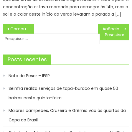
concentração estava marcada para começar às 14h, mas o
sol e o calor deste início do verão levaram a parada a […]
Navegação
Campus Bragança inaugura restaurante estudantil – IFSP
Agência Minas Gerais | Educação disponibiliza curso de audiovisual gratuito para professores e profissionais da área
de
Pesquisar
Post
por:
Posts recentes
Nota de Pesar – IFSP
Seinfra realiza serviços de tapa-buraco em quase 50
bairros nesta quinta-feira
Maiores campeões, Cruzeiro e Grêmio vão às quartas da
Copa do Brasil