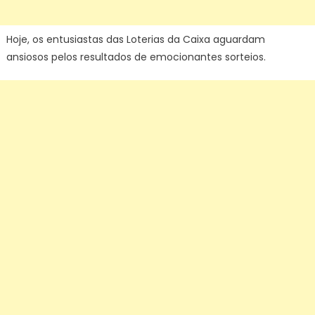
Hoje, os entusiastas das Loterias da Caixa aguardam
ansiosos pelos resultados de emocionantes sorteios.