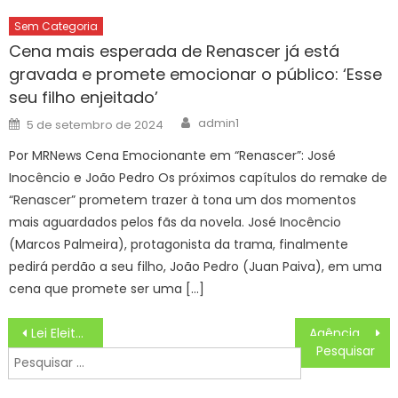
Sem Categoria
Cena mais esperada de Renascer já está
gravada e promete emocionar o público: ‘Esse
seu filho enjeitado’
Author
Posted
admin1
5 de setembro de 2024
on
Por MRNews Cena Emocionante em “Renascer”: José
Inocêncio e João Pedro Os próximos capítulos do remake de
“Renascer” prometem trazer à tona um dos momentos
mais aguardados pelos fãs da novela. José Inocêncio
(Marcos Palmeira), protagonista da trama, finalmente
pedirá perdão a seu filho, João Pedro (Juan Paiva), em uma
cena que promete ser uma […]
Navegação
Lei Eleitoral
Agência Minas Gerais | Minas apresenta experiências em aprimoramento de processos e serviços públicos no 13º Congresso Consad de Gestão Pública
de
Pesquisar
Post
por: