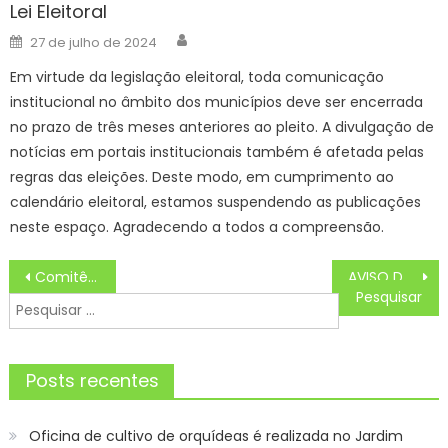
Lei Eleitoral
Author
Posted
27 de julho de 2024
on
Em virtude da legislação eleitoral, toda comunicação
institucional no âmbito dos municípios deve ser encerrada
no prazo de três meses anteriores ao pleito. A divulgação de
notícias em portais institucionais também é afetada pelas
regras das eleições. Deste modo, em cumprimento ao
calendário eleitoral, estamos suspendendo as publicações
neste espaço. Agradecendo a todos a compreensão.
Navegação
Comitê para biogás e biometano criado em MS é passo importante na transição energética do Estado
AVISO DE LICITAÇÃO PREGÃO ELETRÔNICO Nº. 28/2024 – REGISTRO DE PREÇO PARA CONTRATAÇÃO DE EMPRESA ESPECIALIZADA NA PRESTAÇÃO DE SERVIÇOS PARA A REALIZAÇÃO DE EXAMES DE RESSONÂNCIA MAGNÉTICA. – Prefeitura Municipal de Bonito
de
Pesquisar
Post
por:
Posts recentes
Oficina de cultivo de orquídeas é realizada no Jardim