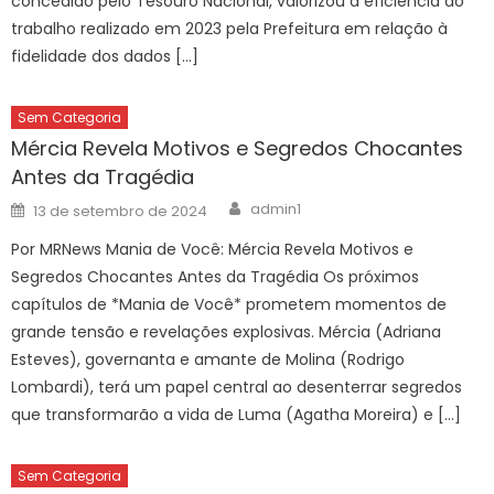
concedido pelo Tesouro Nacional, valorizou a eficiência do
trabalho realizado em 2023 pela Prefeitura em relação à
fidelidade dos dados […]
Sem Categoria
Mércia Revela Motivos e Segredos Chocantes
Antes da Tragédia
Author
Posted
admin1
13 de setembro de 2024
on
Por MRNews Mania de Você: Mércia Revela Motivos e
Segredos Chocantes Antes da Tragédia Os próximos
capítulos de *Mania de Você* prometem momentos de
grande tensão e revelações explosivas. Mércia (Adriana
Esteves), governanta e amante de Molina (Rodrigo
Lombardi), terá um papel central ao desenterrar segredos
que transformarão a vida de Luma (Agatha Moreira) e […]
Sem Categoria