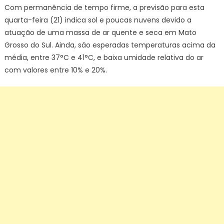
Mato
Com permanência de tempo firme, a previsão para esta
Grosso
quarta-feira (21) indica sol e poucas nuvens devido a
do
atuação de uma massa de ar quente e seca em Mato
Sul
Grosso do Sul. Ainda, são esperadas temperaturas acima da
média, entre 37°C e 41°C, e baixa umidade relativa do ar
com valores entre 10% e 20%.