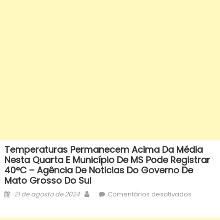
Temperaturas Permanecem Acima Da Média
Nesta Quarta E Município De MS Pode Registrar
40°C – Agência De Noticias Do Governo De
Mato Grosso Do Sul
Posted
Author
em
21 de agosto de 2024
Comentários desativados
on
Tempera
perman