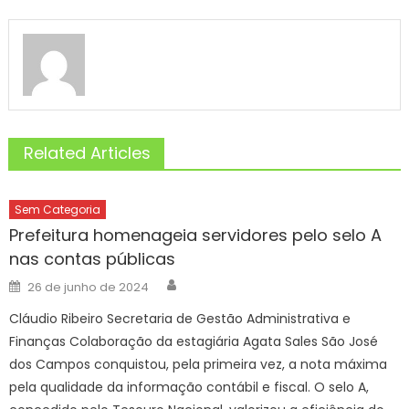
Related Articles
Sem Categoria
Prefeitura homenageia servidores pelo selo A
nas contas públicas
Author
Posted
26 de junho de 2024
on
Cláudio Ribeiro Secretaria de Gestão Administrativa e
Finanças Colaboração da estagiária Agata Sales São José
dos Campos conquistou, pela primeira vez, a nota máxima
pela qualidade da informação contábil e fiscal. O selo A,