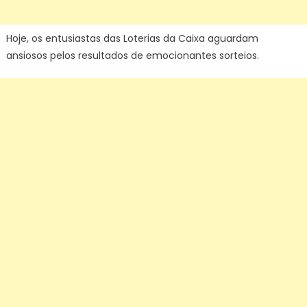
Hoje, os entusiastas das Loterias da Caixa aguardam
ansiosos pelos resultados de emocionantes sorteios.