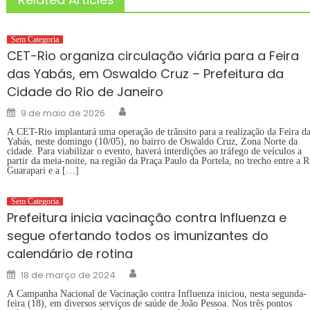
Sem Categoria
CET-Rio organiza circulação viária para a Feira
das Yabás, em Oswaldo Cruz – Prefeitura da
Cidade do Rio de Janeiro
Author
Posted
9 de maio de 2026
on
A CET-Rio implantará uma operação de trânsito para a realização da Feira da
Yabás, neste domingo (10/05), no bairro de Oswaldo Cruz, Zona Norte da
cidade. Para viabilizar o evento, haverá interdições ao tráfego de veículos a
partir da meia-noite, na região da Praça Paulo da Portela, no trecho entre a 
Guarapari e a […]
Sem Categoria
Prefeitura inicia vacinação contra Influenza e
segue ofertando todos os imunizantes do
calendário de rotina
Author
Posted
18 de março de 2024
on
A Campanha Nacional de Vacinação contra Influenza iniciou, nesta segunda-
feira (18), em diversos serviços de saúde de João Pessoa. Nos três pontos