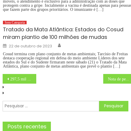
móveis, o atendimento é exclusivo para a administração com as doses que
protegem contra a gripe. Incialmente a vacina é destinada apenas para pessoa
que fazem parte dos grupos prioritários. O imunizante é […]
Sem Categoria
Tratado da Mata Atlântica: Estados do Cosud
miram plantio de 100 milhões de mudas
Author
Posted
22 de outubro de 2023
on
Cosud termina com plano conjunto de metas ambientais; Tarcísio de Freitas
destaca cooperação regional em defesa do meio ambiente Líderes dos sete
estados do Sul e do Sudeste firmaram neste sábado (21) o Tratado da Mata
Atlântica, plano conjunto de metas ambientais que prevê o plantio […]
Navegação
297,5 mil alunos de SP melhoram as notas em nova prova de recuperação
Nota de pesar – IFSP
de
Post
Pesquisar
por:
Posts recentes