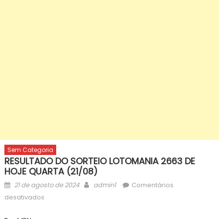
Sem Categoria
RESULTADO DO SORTEIO LOTOMANIA 2663 DE
HOJE QUARTA (21/08)
Posted
Author
21 de agosto de 2024
admin1
Comentários
on
em
desativados
RESULTADO
DO