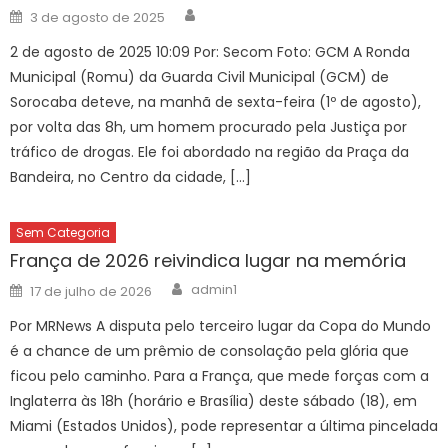
Author
Posted
3 de agosto de 2025
on
2 de agosto de 2025 10:09 Por: Secom Foto: GCM A Ronda
Municipal (Romu) da Guarda Civil Municipal (GCM) de
Sorocaba deteve, na manhã de sexta-feira (1º de agosto),
por volta das 8h, um homem procurado pela Justiça por
tráfico de drogas. Ele foi abordado na região da Praça da
Bandeira, no Centro da cidade, […]
Sem Categoria
França de 2026 reivindica lugar na memória
Author
Posted
admin1
17 de julho de 2026
on
Por MRNews A disputa pelo terceiro lugar da Copa do Mundo
é a chance de um prêmio de consolação pela glória que
ficou pelo caminho. Para a França, que mede forças com a
Inglaterra às 18h (horário e Brasília) deste sábado (18), em
Miami (Estados Unidos), pode representar a última pincelada