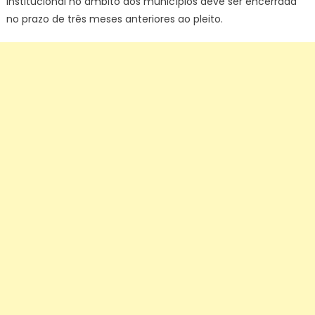
institucional no âmbito dos municípios deve ser encerrada
no prazo de três meses anteriores ao pleito.