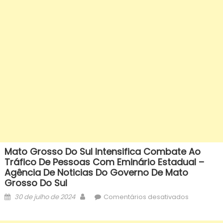
Mato Grosso Do Sul Intensifica Combate Ao
Tráfico De Pessoas Com Eminário Estadual –
Agência De Noticias Do Governo De Mato
Grosso Do Sul
Posted
Author
em
30 de julho de 2024
Comentários desativados
on
Mato
Grosso