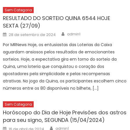
Sem Categoria
RESULTADO DO SORTEIO QUINA 6544 HOJE
SEXTA (27/09)
Author
Posted
admin1
28 de setembro de 2024
on
Por MRNews Hoje, os entusiastas das Loterias da Caixa
aguardam ansiosos pelos resultados de emocionantes
sorteios. Hoje, a expectativa gira em torno do sorteio da
Quina, uma loteria que conquistou o coração dos
apostadores pela simplicidade e pelas recompensas
atrativas. No jogo da Quina, os participantes escolhem cinco
números entre os 80 disponíveis no bilhete, […]
Sem Categoria
Horóscopo do Dia de Hoje Previsões dos astros
para seu signo, SEGUNDA (15/04/2024)
Author
Posted
admin1
16 de abril de 2024