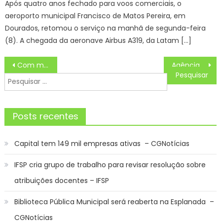
Após quatro anos fechado para voos comerciais, o
aeroporto municipal Francisco de Matos Pereira, em
Dourados, retomou o serviço na manhã de segunda-feira
(8). A chegada da aeronave Airbus A319, da Latam […]
Navegação
Com mais de 600 vagas disponíveis, MS Supera segue com inscrições até 4 de agosto – Agência de Noticias do Governo de Mato Grosso do Sul
Agência Minas Gerais | Cobrança pelo Uso da Água tem vencimento nesta quarta-feira (31/7)
de
Pesquisar
Post
por:
Posts recentes
Capital tem 149 mil empresas ativas – CGNotícias
IFSP cria grupo de trabalho para revisar resolução sobre
atribuições docentes – IFSP
Biblioteca Pública Municipal será reaberta na Esplanada –
CGNotícias