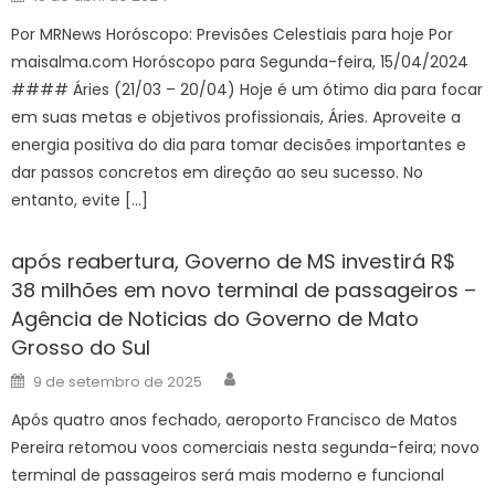
on
Por MRNews Horóscopo: Previsões Celestiais para hoje Por
maisalma.com Horóscopo para Segunda-feira, 15/04/2024
#### Áries (21/03 – 20/04) Hoje é um ótimo dia para focar
em suas metas e objetivos profissionais, Áries. Aproveite a
energia positiva do dia para tomar decisões importantes e
dar passos concretos em direção ao seu sucesso. No
entanto, evite […]
após reabertura, Governo de MS investirá R$
38 milhões em novo terminal de passageiros –
Agência de Noticias do Governo de Mato
Grosso do Sul
Author
Posted
9 de setembro de 2025
on
Após quatro anos fechado, aeroporto Francisco de Matos
Pereira retomou voos comerciais nesta segunda-feira; novo
terminal de passageiros será mais moderno e funcional