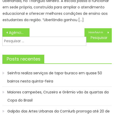
Uberlândia, no Triângulo Mineiro. A escola passa a funcionar
em sede própria, construída para ampliar o atendimento
educacional e oferecer melhores condições de ensino aos
estudantes da região. “Uberlândia ganhou […]
Navegação
Agência Minas Gerais | Cemig desenvolve primeiro sistema de armazenamento operado remotamente para rede de distribuição de energia no Brasil
Horóscopo do Dia de Hoje Previsões dos astros para seu signo, Terça (30/07/2024)
de
Pesquisar
Post
por:
Posts recentes
Seinfra realiza serviços de tapa-buraco em quase 50
bairros nesta quinta-feira
Maiores campeões, Cruzeiro e Grêmio vão às quartas da
Copa do Brasil
Galpão das Artes Urbanas da Comlurb prorroga até 20 de