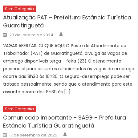
Sem Categoria
Atualização PAT – Prefeitura Estância Turística
Guaratinguetá
Author
Posted
23 de janeiro de 2024
on
VAGAS ABERTAS: CLIQUE AQUI O Posto de Atendimento ao
Trabalhador (PAT) de Guaratinguetá, divulga as vagas de
emprego disponíveis terça – feira (23) O atendimento
presencial para assuntos relacionados às vagas de emprego
ocorre das 8h30 às 16h30. O seguro-desemprego pode ser
tratado pessoalmente, sendo que o atendimento para este
assunto ocorre das 8h30 às […]
Sem Categoria
Comunicado Importante – SAEG – Prefeitura
Estância Turística Guaratinguetá
Author
Posted
17 de setembro de 2025
on