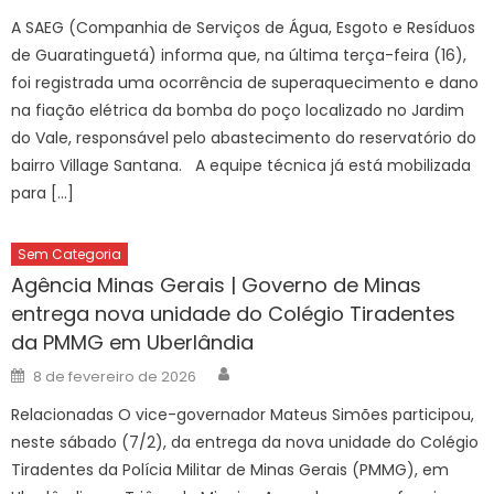
A SAEG (Companhia de Serviços de Água, Esgoto e Resíduos
de Guaratinguetá) informa que, na última terça-feira (16),
foi registrada uma ocorrência de superaquecimento e dano
na fiação elétrica da bomba do poço localizado no Jardim
do Vale, responsável pelo abastecimento do reservatório do
bairro Village Santana. A equipe técnica já está mobilizada
para […]
Sem Categoria
Agência Minas Gerais | Governo de Minas
entrega nova unidade do Colégio Tiradentes
da PMMG em Uberlândia
Author
Posted
8 de fevereiro de 2026
on
Relacionadas O vice-governador Mateus Simões participou,
neste sábado (7/2), da entrega da nova unidade do Colégio
Tiradentes da Polícia Militar de Minas Gerais (PMMG), em