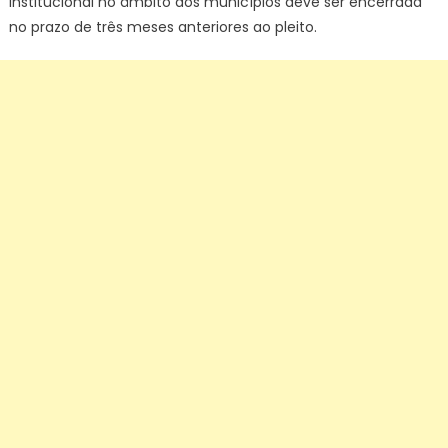
institucional no âmbito dos municípios deve ser encerrada
no prazo de três meses anteriores ao pleito.