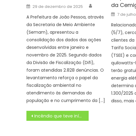
da Cemi
Author
Posted
29 de dezembro de 2025
on
Posted
7 de julh
A Prefeitura de João Pessoa, através
on
da Secretaria de Meio Ambiente
Relacionada
(Semam), apresentou a
(5/7), cerc
consolidação dos dados das ações
clientes da
desenvolvidas entre janeiro e
Tarifa Socia
novembro de 2025. Segundo dados
(TSEE) e c
da Divisão de Fiscalização (Difi),
quilowatts
foram atendidas 2.828 denúncias. O
terão gratu
levantamento reforça o papel da
energia elé
fiscalização ambiental no
determina a
atendimento às demandas da
1.300/2025 
população e no cumprimento da […]
disso, mais 
Navegação
Incêndio que teve início em caminhão atolado se alastra e mobiliza equipes no Pantanal – Agência de Noticias do Governo de Mato Grosso do Sul
de
Post