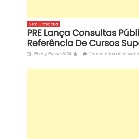
Sem Categoria
PRE Lança Consultas Públ
Referência De Cursos Supe
Posted
Author
25 de julho de 2024
Comentários desativad
on