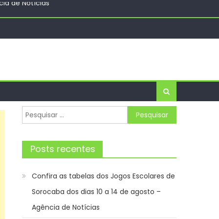
to Urbano, reunindo arte, música e natureza –
cia de Notícias
Pesquisar
por:
Posts recentes
Confira as tabelas dos Jogos Escolares de
Sorocaba dos dias 10 a 14 de agosto –
Agência de Notícias