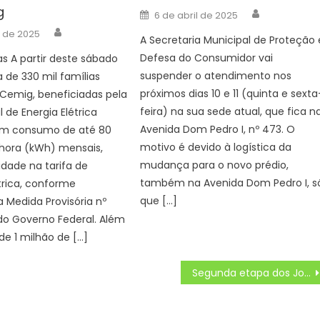
g
Author
Posted
6 de abril de 2025
on
Author
o de 2025
A Secretaria Municipal de Proteção 
Defesa do Consumidor vai
s A partir deste sábado
suspender o atendimento nos
a de 330 mil famílias
próximos dias 10 e 11 (quinta e sexta
 Cemig, beneficiadas pela
feira) na sua sede atual, que fica n
l de Energia Elétrica
Avenida Dom Pedro I, nº 473. O
om consumo de até 80
motivo é devido à logística da
-hora (kWh) mensais,
mudança para o novo prédio,
idade na tarifa de
também na Avenida Dom Pedro I, s
trica, conforme
que […]
 Medida Provisória nº
do Governo Federal. Além
de 1 milhão de […]
Segunda etapa dos Jogos Escolares da Juventude de MS começa na próxima semana – Agência de Noticias do Governo de Mato Grosso do Sul