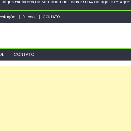
ços de tapa-buraco em quase 50 bairros nesta quinta-feira
entação
Futebol
CONTATO
zeiro e Grêmio vão às quartas da Copa do Brasil
anas da Comlurb prorroga até 20 de agosto a mostra Renascimen
o Rio de Janeiro
s Jogos Escolares de Sorocaba dos dias 10 a 14 de agosto – Agên
OL
CONTATO