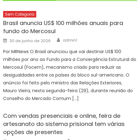
Sem Categoria
Brasil anuncia US$ 100 milhões anuais para
fundo do Mercosul
Author
Posted
admin1
30 de junho de 2026
on
Por MRNews O Brasil anunciou que vai destinar US$ 100
milhões por ano ao Fundo para a Convergência Estrutural do
Mercosul (Focem), mecanismo criado para reduzir as
desigualdades entre os países do bloco sul-americano. O
anúncio foi feito pelo ministro das Relações Exteriores,
Mauro Vieira, nesta segunda-feira (29), durante reunião do
Conselho do Mercado Comum […]
Com vendas presenciais e online, feira de
artesanato do sistema prisional tem várias
opções de presentes
Author