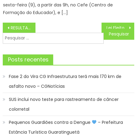
sexta-feira (9), a partir das 9h, no Cefe (Centro de
Formação do Educador), e […]
Navegação
RESULTADO DO SORTEIO SUPER SETE 572 DE HOJE SEXTA (19/07)
Lei Eleitoral
de
Pesquisar
Post
por:
Posts recentes
Fase 2 do Vira CG Infraestrutura terá mais 170 km de
asfalto novo – CGNotícias
SUS inclui novo teste para rastreamento de câncer
colorretal
Pequenos Guardiões contra a Dengue
– Prefeitura
Estância Turística Guaratinguetá