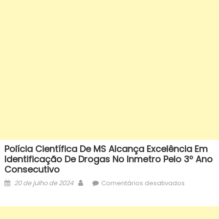
Polícia Científica De MS Alcança Excelência Em
Identificação De Drogas No Inmetro Pelo 3º Ano
Consecutivo
Posted
Author
em
20 de julho de 2024
Comentários desativados
on
Polícia
Científica
de