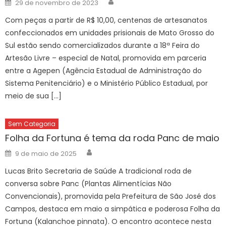
Posted
29 de novembro de 2023
on
Com peças a partir de R$ 10,00, centenas de artesanatos
confeccionados em unidades prisionais de Mato Grosso do
Sul estão sendo comercializados durante a 18ª Feira do
Artesão Livre – especial de Natal, promovida em parceria
entre a Agepen (Agência Estadual de Administração do
Sistema Penitenciário) e o Ministério Público Estadual, por
meio de sua […]
Sem Categoria
Folha da Fortuna é tema da roda Panc de maio
Author
Posted
9 de maio de 2025
on
Lucas Brito Secretaria de Saúde A tradicional roda de
conversa sobre Panc (Plantas Alimentícias Não
Convencionais), promovida pela Prefeitura de São José dos
Campos, destaca em maio a simpática e poderosa Folha da
Fortuna (Kalanchoe pinnata). O encontro acontece nesta