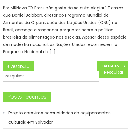
on
Por MRNews “O Brasil não gosta de se auto elogiar”. É assim
que Daniel Balaban, diretor do Programa Mundial de
Alimentos da Organização das Nações Unidas (ONU) no
Brasil, começa a responder perguntas sobre a política
brasileira de alimentação nas escolas. Apesar dessa espécie
de modéstia nacional, as Nações Unidas reconhecem o
Programa Nacional de […]
Navegação
Vestibular das Fatecs divulga classificação geral e faz chamada para matrículas
Lei Eleitoral
de
Pesquisar
Post
por:
Posts recentes
Projeto aproxima comunidades de equipamentos
culturais em Salvador