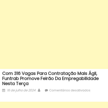
Com 316 Vagas Para Contratação Mais Ágil,
Funtrab Promove Feirão Da Empregabilidade
Nesta Terça
Posted
Author
em
16 de julho de 2024
Comentários desativados
on
Com
316
vagas