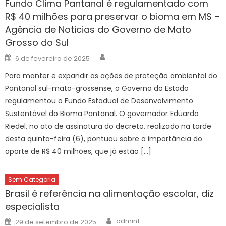
Fundo Clima Pantanal é regulamentado com
R$ 40 milhões para preservar o bioma em MS –
Agência de Noticias do Governo de Mato
Grosso do Sul
Author
Posted
6 de fevereiro de 2025
on
Para manter e expandir as ações de proteção ambiental do
Pantanal sul-mato-grossense, o Governo do Estado
regulamentou o Fundo Estadual de Desenvolvimento
Sustentável do Bioma Pantanal. O governador Eduardo
Riedel, no ato de assinatura do decreto, realizado na tarde
desta quinta-feira (6), pontuou sobre a importância do
aporte de R$ 40 milhões, que já estão […]
Sem Categoria
Brasil é referência na alimentação escolar, diz
especialista
Author
Posted
admin1
29 de setembro de 2025