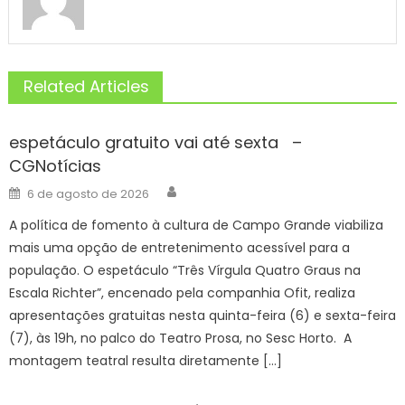
Related Articles
espetáculo gratuito vai até sexta –
CGNotícias
Author
Posted
6 de agosto de 2026
on
A política de fomento à cultura de Campo Grande viabiliza
mais uma opção de entretenimento acessível para a
população. O espetáculo “Três Vírgula Quatro Graus na
Escala Richter”, encenado pela companhia Ofit, realiza
apresentações gratuitas nesta quinta-feira (6) e sexta-feira
(7), às 19h, no palco do Teatro Prosa, no Sesc Horto. A
montagem teatral resulta diretamente […]