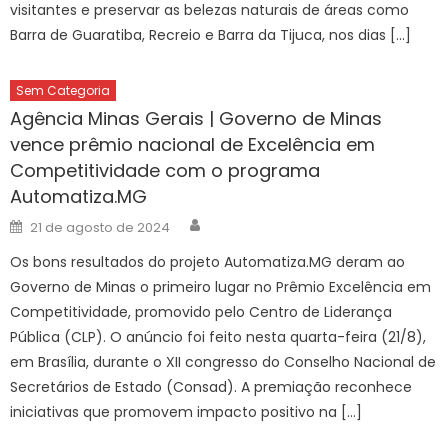
visitantes e preservar as belezas naturais de áreas como
Barra de Guaratiba, Recreio e Barra da Tijuca, nos dias […]
Sem Categoria
Agência Minas Gerais | Governo de Minas
vence prêmio nacional de Excelência em
Competitividade com o programa
Automatiza.MG
Author
Posted
21 de agosto de 2024
on
Os bons resultados do projeto Automatiza.MG deram ao
Governo de Minas o primeiro lugar no Prêmio Excelência em
Competitividade, promovido pelo Centro de Liderança
Pública (CLP). O anúncio foi feito nesta quarta-feira (21/8),
em Brasília, durante o XII congresso do Conselho Nacional de
Secretários de Estado (Consad). A premiação reconhece
iniciativas que promovem impacto positivo na […]