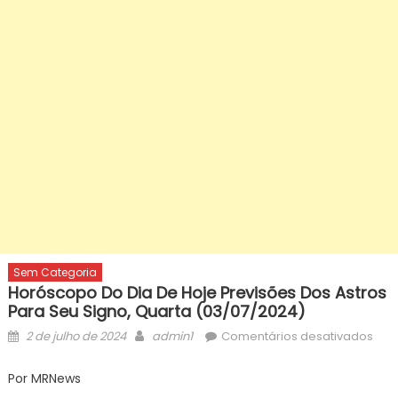
Sem Categoria
Horóscopo Do Dia De Hoje Previsões Dos Astros
Para Seu Signo, Quarta (03/07/2024)
Posted
Author
em
2 de julho de 2024
admin1
Comentários desativados
on
Hor
do
Por MRNews
Dia