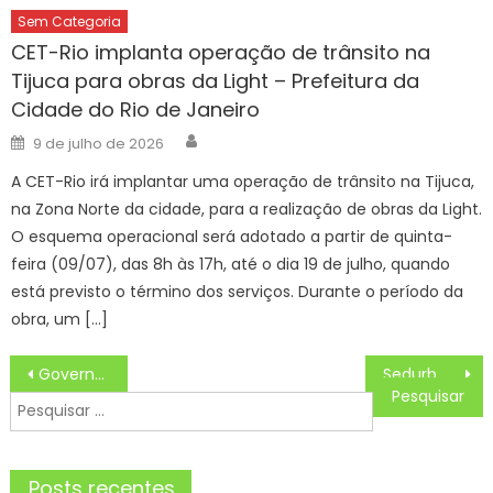
Sem Categoria
CET-Rio implanta operação de trânsito na
Tijuca para obras da Light – Prefeitura da
Cidade do Rio de Janeiro
Author
Posted
9 de julho de 2026
on
A CET-Rio irá implantar uma operação de trânsito na Tijuca,
na Zona Norte da cidade, para a realização de obras da Light.
O esquema operacional será adotado a partir de quinta-
feira (09/07), das 8h às 17h, até o dia 19 de julho, quando
está previsto o término dos serviços. Durante o período da
obra, um […]
Navegação
Governo de SP divulga programação de férias no estado
Sedurb divulga programação da Feira Móvel, que nesta terça-feira está na UFPB
de
Pesquisar
Post
por:
Posts recentes