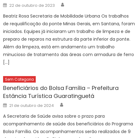
Author
Posted
22 de outubro de 2023
on
Beatriz Rosa Secretaria de Mobilidade Urbana Os trabalhos
de requalificação da ponte Minas Gerais, em Santana, foram
iniciados. Equipes já iniciaram um trabalho de limpeza e de
preparo de reparos na estrutura da parte inferior da ponte.
Além da limpeza, está em andamento um trabalho
minucioso de tratamento das áreas com armadura de ferro
[…]
Sem Categoria
Beneficiários do Bolsa Família – Prefeitura
Estância Turística Guaratinguetá
Author
Posted
21 de outubro de 2024
on
A Secretaria de Saúde avisa sobre o prazo para
acompanhamento de saúde dos beneficiários do Programa
Bolsa Família. Os acompanhamentos serão realizados de 9