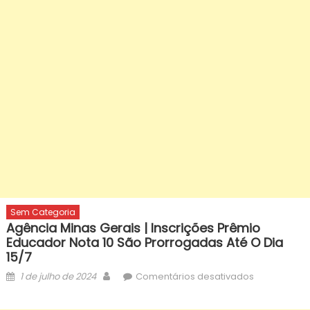
Sem Categoria
Agência Minas Gerais | Inscrições Prêmio
Educador Nota 10 São Prorrogadas Até O Dia
15/7
Posted
Author
em
1 de julho de 2024
Comentários desativados
on
Agência
Minas