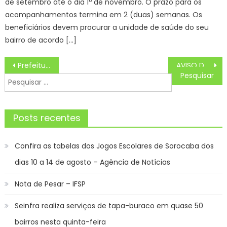
de setembro até o dia 1º de novembro. O prazo para os
acompanhamentos termina em 2 (duas) semanas. Os
beneficiários devem procurar a unidade de saúde do seu
bairro de acordo […]
Navegação
Prefeitura de Campo Grande realiza sorteio de lotes na Comunidade Indígena Índio Forte – CGNotícias
AVISO DE ANULAÇÃO DA DISPENSA DE LICITAÇÃO Nº. 13/2024 – Prefeitura Municipal de Bonito
de
Pesquisar
Post
por:
Posts recentes
Confira as tabelas dos Jogos Escolares de Sorocaba dos
dias 10 a 14 de agosto – Agência de Notícias
Nota de Pesar – IFSP
Seinfra realiza serviços de tapa-buraco em quase 50
bairros nesta quinta-feira