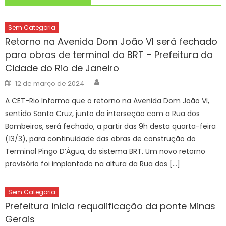
Sem Categoria
Retorno na Avenida Dom João VI será fechado
para obras de terminal do BRT – Prefeitura da
Cidade do Rio de Janeiro
Author
Posted
12 de março de 2024
on
A CET-Rio Informa que o retorno na Avenida Dom João VI,
sentido Santa Cruz, junto da interseção com a Rua dos
Bombeiros, será fechado, a partir das 9h desta quarta-feira
(13/3), para continuidade das obras de construção do
Terminal Pingo D’Água, do sistema BRT. Um novo retorno
provisório foi implantado na altura da Rua dos […]
Sem Categoria
Prefeitura inicia requalificação da ponte Minas
Gerais