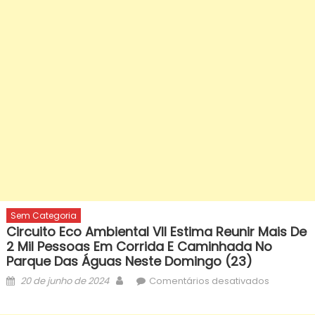
Sem Categoria
Circuito Eco Ambiental VII Estima Reunir Mais De
2 Mil Pessoas Em Corrida E Caminhada No
Parque Das Águas Neste Domingo (23)
Posted
Author
em
20 de junho de 2024
Comentários desativados
on
Circuito
Eco