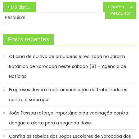
Navegação
MS discute com países vizinhos estratégias econômicas e geopolíticas para a Rota Bioceânica
Confira quais os três bairros que o fumacê irá circular nessa quinta-feira (20) – CGNotícias
de
Pesquisar
Post
por:
Posts recentes
Oficina de cultivo de orquídeas é realizada no Jardim
Botânico de Sorocaba neste sábado (8) – Agência de
Notícias
Empresas devem facilitar vacinação de trabalhadores
contra o sarampo
João Pessoa reforça importância da vacinação contra
dengue e alerta para a segunda dose
Confira as tabelas dos Jogos Escolares de Sorocaba dos