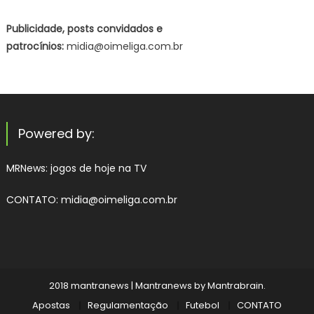
Publicidade, posts convidados e
patrocínios:
midia@oimeliga.com.br
Powered by:
MRNews:
jogos de hoje na TV
CONTATO: midia@oimeliga.com.br
2018 mantranews
|
Mantranews by
Mantrabrain
.
Apostas
Regulamentação
Futebol
CONTATO