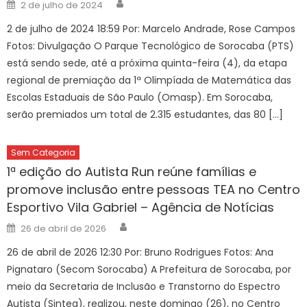
Author
Posted
2 de julho de 2024
on
2 de julho de 2024 18:59 Por: Marcelo Andrade, Rose Campos
Fotos: Divulgação O Parque Tecnológico de Sorocaba (PTS)
está sendo sede, até a próxima quinta-feira (4), da etapa
regional de premiação da 1ª Olimpíada de Matemática das
Escolas Estaduais de São Paulo (Omasp). Em Sorocaba,
serão premiados um total de 2.315 estudantes, das 80 […]
Sem Categoria
1ª edição do Autista Run reúne famílias e
promove inclusão entre pessoas TEA no Centro
Esportivo Vila Gabriel – Agência de Notícias
Author
Posted
26 de abril de 2026
on
26 de abril de 2026 12:30 Por: Bruno Rodrigues Fotos: Ana
Pignataro (Secom Sorocaba) A Prefeitura de Sorocaba, por
meio da Secretaria de Inclusão e Transtorno do Espectro
Autista (Sintea), realizou, neste domingo (26), no Centro