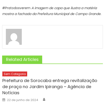
#Pratodosverem
A imagem de capa que ilustra a matéria
mostra a fachada da Prefeitura Municipal de Campo Grande.
Related Articles
Sem Categoria
Prefeitura de Sorocaba entrega revitalização
de praça no Jardim Ipiranga – Agência de
Notícias
Author
Posted
22 de junho de 2024
on