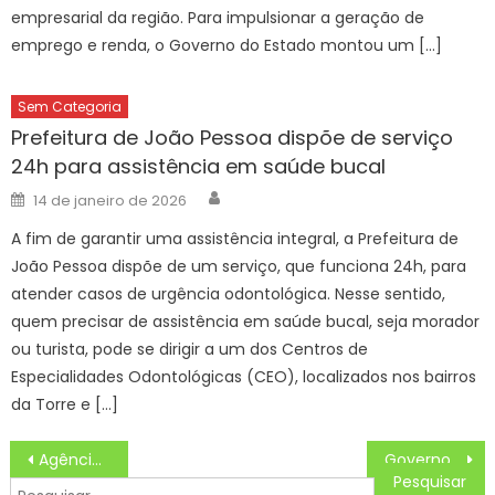
empresarial da região. Para impulsionar a geração de
emprego e renda, o Governo do Estado montou um […]
Sem Categoria
Prefeitura de João Pessoa dispõe de serviço
24h para assistência em saúde bucal
Author
Posted
14 de janeiro de 2026
on
A fim de garantir uma assistência integral, a Prefeitura de
João Pessoa dispõe de um serviço, que funciona 24h, para
atender casos de urgência odontológica. Nesse sentido,
quem precisar de assistência em saúde bucal, seja morador
ou turista, pode se dirigir a um dos Centros de
Especialidades Odontológicas (CEO), localizados nos bairros
da Torre e […]
Navegação
Agência Minas Gerais | Legião de apaixonados por “Grande Sertão: Veredas” se reúne em Cordisburgo durante a Semana Rosiana
Governo de SP leva empresas para o Festival de Publicidade de Cannes
de
Pesquisar