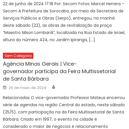
22 de junho de 2024 17:18 Por: Secom Fotos: Marcel Herrera –
Secom A Prefeitura de Sorocaba, por meio da Secretaria de
Serviços Públicos e Obras (Serpo), entregou, na manhã
deste sábado (22), as obras de revitalização da praça
“Maestro Nilson Lombardi”, localizada na Rua Estado de Israel,
altura do número 424, no Jardim Ipiranga, […]
Sem Categoria
Agência Minas Gerais | Vice-
governador participa da Feira Multissetorial
de Santa Bárbara
Author
Posted
26 de maio de 2024
on
Relacionadas O vice-governador Professor Mateus encerrou
série de agendas na região Central do estado, neste sábado
(25/5), com participação na da Feira Multissetorial de Santa
Bárbara. Criado em 1997, o evento na cidade é
considerado o maior de negócios e relacionamento