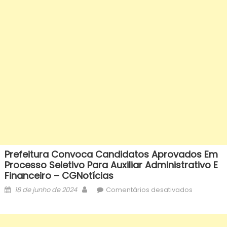
Prefeitura Convoca Candidatos Aprovados Em
Processo Seletivo Para Auxiliar Administrativo E
Financeiro – CGNotícias
Posted
Author
em
18 de junho de 2024
Comentários desativados
on
Prefeitura
convoca
candidato