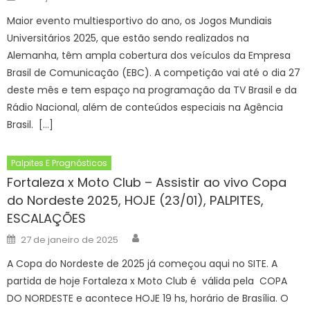
on
Maior evento multiesportivo do ano, os Jogos Mundiais
Universitários 2025, que estão sendo realizados na
Alemanha, têm ampla cobertura dos veículos da Empresa
Brasil de Comunicação (EBC). A competição vai até o dia 27
deste mês e tem espaço na programação da TV Brasil e da
Rádio Nacional, além de conteúdos especiais na Agência
Brasil. […]
Palpites E Prognósticos
Fortaleza x Moto Club – Assistir ao vivo Copa
do Nordeste 2025, HOJE (23/01), PALPITES,
ESCALAÇÕES
Author
Posted
27 de janeiro de 2025
on
A Copa do Nordeste de 2025 já começou aqui no SITE. A
partida de hoje Fortaleza x Moto Club é válida pela COPA
DO NORDESTE e acontece HOJE 19 hs, horário de Brasília. O