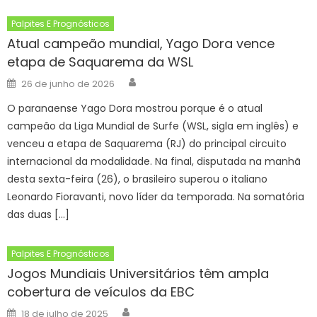
Palpites E Prognósticos
Atual campeão mundial, Yago Dora vence
etapa de Saquarema da WSL
Author
Posted
26 de junho de 2026
on
O paranaense Yago Dora mostrou porque é o atual
campeão da Liga Mundial de Surfe (WSL, sigla em inglês) e
venceu a etapa de Saquarema (RJ) do principal circuito
internacional da modalidade. Na final, disputada na manhã
desta sexta-feira (26), o brasileiro superou o italiano
Leonardo Fioravanti, novo líder da temporada. Na somatória
das duas […]
Palpites E Prognósticos
Jogos Mundiais Universitários têm ampla
cobertura de veículos da EBC
Author
Posted
18 de julho de 2025