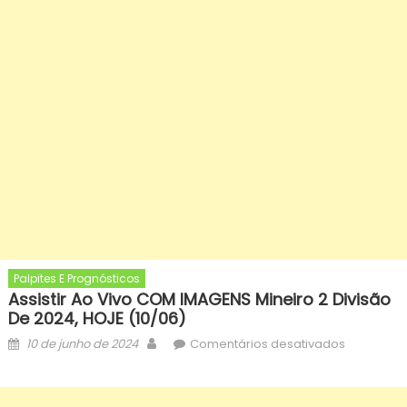
Palpites E Prognósticos
Assistir Ao Vivo COM IMAGENS Mineiro 2 Divisão
De 2024, HOJE (10/06)
Posted
Author
em
10 de junho de 2024
Comentários desativados
on
assistir
ao
vivo