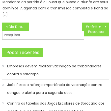
Mandante da partida é o Sousa que busca o triunfo em seus
domínios. A agenda com a transmissão completa e ficha da
[…]
Navegação
Dia D registra baixa vacinação na Capital e situação preocupa autoridades da saúde – CGNotícias
Prefeitura, Saeg e Codesg realizarão Mega Sipat 2024 – Prefeitura Estância Turística Guaratinguetá
de
Pesquisar
Post
por:
Posts recentes
Empresas devem facilitar vacinação de trabalhadores
contra o sarampo
João Pessoa reforça importância da vacinação contra
dengue e alerta para a segunda dose
Confira as tabelas dos Jogos Escolares de Sorocaba dos