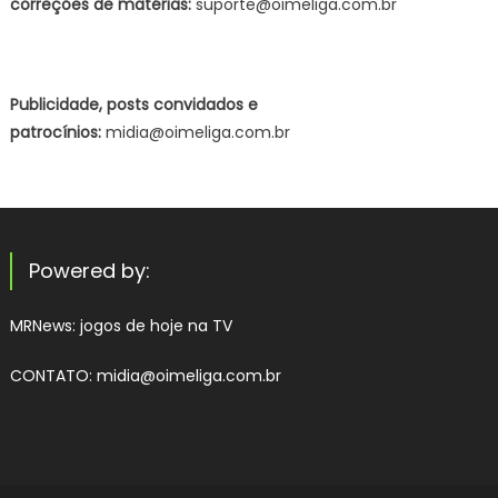
correções de matérias:
suporte@oimeliga.com.br
Publicidade, posts convidados e
patrocínios:
midia@oimeliga.com.br
Powered by:
MRNews:
jogos de hoje na TV
CONTATO: midia@oimeliga.com.br