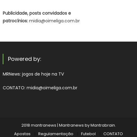
Publicidade, posts convidados e
patrocínios:
midia@oimeliga.com.br
Powered by:
MRNews:
jogos de hoje na TV
CONTATO: midia@oimeliga.com.br
2018 mantranews
|
Mantranews by
Mantrabrain
.
Apostas
Regulamentação
Futebol
CONTATO