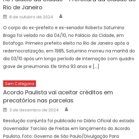
Rio de Janeiro
Author
Posted
8 de outubro de 2024
on
O corpo do ex-prefeito e ex-senador Roberto Saturnino
Braga foi velado no dia 04/10, no Palácio da Cidade, em
Botafogo. Primeiro prefeito eleito no Rio de Janeiro após a
redemocratização, em 1985, Saturnino morreu na manhã do
dia 03/10 após um longo período de internação com quadro
grave de pneumonia. Ele tinha 93 anos e […]
Sem Categoria
Acordo Paulista vai aceitar créditos em
precatórios nas parcelas
Author
Posted
3 de dezembro de 2024
on
Resolução conjunta foi publicada no Diário Oficial do estado
Governador Tarcísio de Freitas em lançamento do Acordo
Paulista. Foto: Governo de São Paulo/Divulgação Para