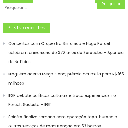
de
Pesquisar
Post
por:
Posts recentes
Concertos com Orquestra Sinfônica e Hugo Rafael
celebram aniversário de 372 anos de Sorocaba – Agência
de Notícias
Ninguém acerta Mega-Sena; prêmio acumula para R$ 165
milhões
IFSP debate políticas culturais e troca experiências no
Forcult Sudeste – IFSP
Seinfra finaliza semana com operação tapa-buraco e
outros serviços de manutenção em 53 bairros