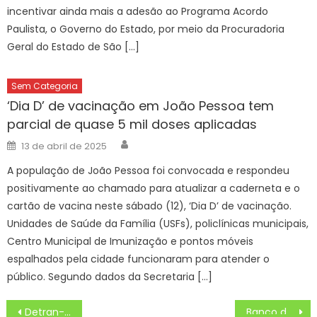
incentivar ainda mais a adesão ao Programa Acordo
Paulista, o Governo do Estado, por meio da Procuradoria
Geral do Estado de São […]
Sem Categoria
‘Dia D’ de vacinação em João Pessoa tem
parcial de quase 5 mil doses aplicadas
Author
Posted
13 de abril de 2025
on
A população de João Pessoa foi convocada e respondeu
positivamente ao chamado para atualizar a caderneta e o
cartão de vacina neste sábado (12), ‘Dia D’ de vacinação.
Unidades de Saúde da Família (USFs), policlínicas municipais,
Centro Municipal de Imunização e pontos móveis
espalhados pela cidade funcionaram para atender o
público. Segundo dados da Secretaria […]
Navegação
Detran-SP adere ao Fala SP, central de comunicação do Estado
Banco de Leite do HM une mães que doam e que recebem